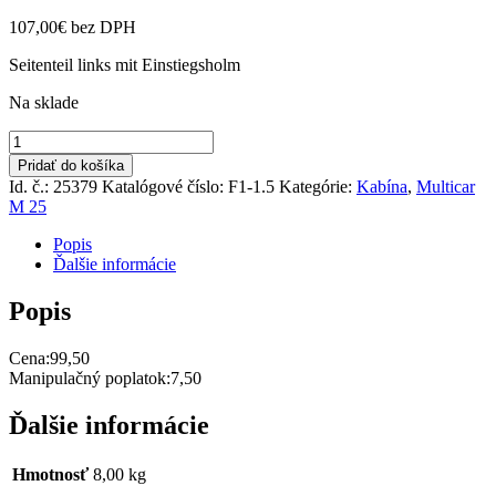
107,00
€
bez DPH
Seitenteil links mit Einstiegsholm
Na sklade
množstvo
Prah
Pridať do košíka
kabíny
Id. č.: 25379
Katalógové číslo:
F1-1.5
Kategórie:
Kabína
,
Multicar
pravý
M 25
Popis
Ďalšie informácie
Popis
Cena:99,50
Manipulačný poplatok:7,50
Ďalšie informácie
Hmotnosť
8,00 kg