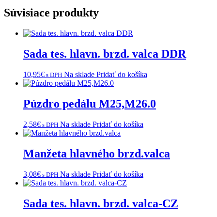
Súvisiace produkty
Sada tes. hlavn. brzd. valca DDR
10,95
€
Na sklade
Pridať do košíka
s DPH
Púzdro pedálu M25,M26.0
2,58
€
Na sklade
Pridať do košíka
s DPH
Manžeta hlavného brzd.valca
3,08
€
Na sklade
Pridať do košíka
s DPH
Sada tes. hlavn. brzd. valca-CZ