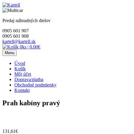
Skip
to
content
Predaj náhradných dielov
0905 601 907
0905 601 908
kartell@kartell.sk
0ks
|
0.00€
Menu
Úvod
Košík
Môj účet
Doprava/platba
Obchodné podmienky
Kontakt
Prah kabíny pravý
131,61
€