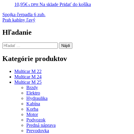
10,95
€
Na sklade
Pridať do košíka
s DPH
Navigácia
Spojka čerpadla 6 zub.
Prah kabíny ľavý
v
článku
Hľadanie
Hľadať:
Kategórie produktov
Multicar M 22
Multicar M 24
Multicar M 25
Brzdy
Elektro
Hydraulika
Kabína
Korba
Motor
Podvozok
Predná náprava
Prevodovka