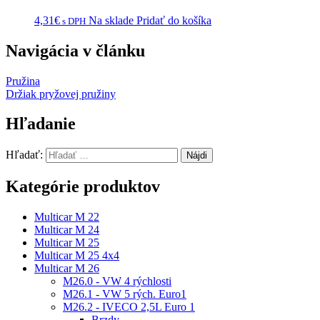
4,31
€
Na sklade
Pridať do košíka
s DPH
Navigácia v článku
Pružina
Držiak pryžovej pružiny
Hľadanie
Hľadať:
Kategórie produktov
Multicar M 22
Multicar M 24
Multicar M 25
Multicar M 25 4x4
Multicar M 26
M26.0 - VW 4 rýchlosti
M26.1 - VW 5 rých. Euro1
M26.2 - IVECO 2,5L Euro 1
Brzdy