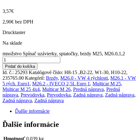
3,57
€
2,90
€
bez DPH
Drucktaster
Na sklade
množstvo Spínač uzávierky, spiatočky, brzdy M25, M26.0,1,2
Pridať do košíka
Id. č.: 25293
Katalógové číslo:
H8-15 ,B2-22, W1-30, H10-22,
235765.00
Kategórií:
Brzdy
,
M26.0 - VW 4 rýchlosti
,
M26.1 - VW
5 rých. Euro1
,
M26.2 - IVECO 2,5L Euro 1
,
Multicar M 25
,
Multicar M 25 4x4
,
Multicar M 26
,
Predná náprava
,
Predná
náprava
,
Prevodovka
,
Prevodovka
,
Zadná náprava
,
Zadná náprava
,
Zadná náprava
,
Zadná náprava
Ďalšie informácie
Ďalšie informácie
Hmotnosť
0,039 kg