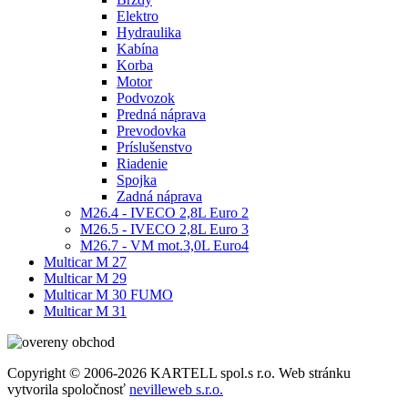
Elektro
Hydraulika
Kabína
Korba
Motor
Podvozok
Predná náprava
Prevodovka
Príslušenstvo
Riadenie
Spojka
Zadná náprava
M26.4 - IVECO 2,8L Euro 2
M26.5 - IVECO 2,8L Euro 3
M26.7 - VM mot.3,0L Euro4
Multicar M 27
Multicar M 29
Multicar M 30 FUMO
Multicar M 31
Copyright © 2006-2026 KARTELL spol.s r.o. Web stránku
vytvorila spoločnosť
nevilleweb s.r.o.