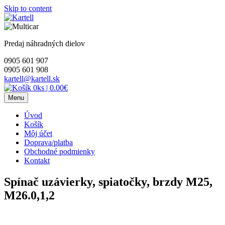
Skip to content
Predaj náhradných dielov
0905 601 907
0905 601 908
kartell@kartell.sk
0ks
|
0.00€
Menu
Úvod
Košík
Môj účet
Doprava/platba
Obchodné podmienky
Kontakt
Spínač uzávierky, spiatočky, brzdy M25,
M26.0,1,2