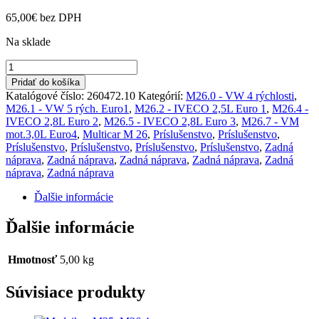
65,00
€
bez DPH
Na sklade
množstvo
Snehové
Pridať do košíka
reťaze
Katalógové číslo:
260472.10
Kategórií:
M26.0 - VW 4 rýchlosti
,
195x14
M26.1 - VW 5 rých. Euro1
,
M26.2 - IVECO 2,5L Euro 1
,
M26.4 -
M26
IVECO 2,8L Euro 2
,
M26.5 - IVECO 2,8L Euro 3
,
M26.7 - VM
/1pár/
mot.3,0L Euro4
,
Multicar M 26
,
Príslušenstvo
,
Príslušenstvo
,
Príslušenstvo
,
Príslušenstvo
,
Príslušenstvo
,
Príslušenstvo
,
Zadná
náprava
,
Zadná náprava
,
Zadná náprava
,
Zadná náprava
,
Zadná
náprava
,
Zadná náprava
Ďalšie informácie
Ďalšie informácie
Hmotnosť
5,00 kg
Súvisiace produkty