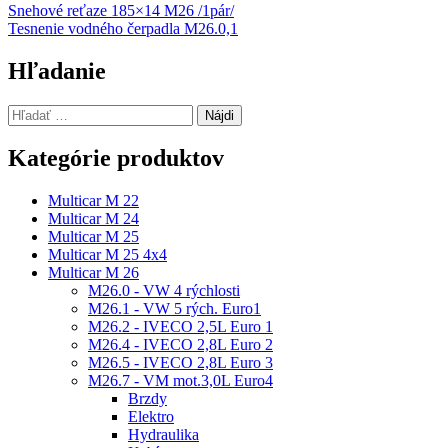
Navigácia
Snehové reťaze 185×14 M26 /1pár/
Tesnenie vodného čerpadla M26.0,1
v
článku
Hľadanie
Hľadať:
Kategórie produktov
Multicar M 22
Multicar M 24
Multicar M 25
Multicar M 25 4x4
Multicar M 26
M26.0 - VW 4 rýchlosti
M26.1 - VW 5 rých. Euro1
M26.2 - IVECO 2,5L Euro 1
M26.4 - IVECO 2,8L Euro 2
M26.5 - IVECO 2,8L Euro 3
M26.7 - VM mot.3,0L Euro4
Brzdy
Elektro
Hydraulika