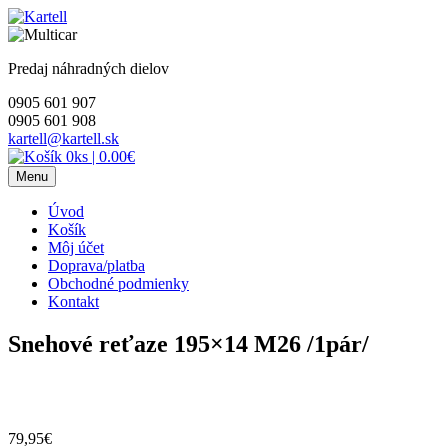
Skip
to
content
Predaj náhradných dielov
0905 601 907
0905 601 908
kartell@kartell.sk
0ks
|
0.00€
Menu
Úvod
Košík
Môj účet
Doprava/platba
Obchodné podmienky
Kontakt
Snehové reťaze 195×14 M26 /1pár/
79,95
€