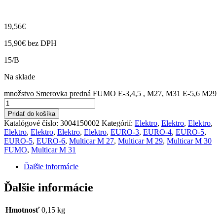
19,56
€
15,90
€
bez DPH
15/B
Na sklade
množstvo Smerovka predná FUMO E-3,4,5 , M27, M31 E-5,6 M29
Pridať do košíka
Katalógové číslo:
3004150002
Kategórií:
Elektro
,
Elektro
,
Elektro
,
Elektro
,
Elektro
,
Elektro
,
Elektro
,
EURO-3
,
EURO-4
,
EURO-5
,
EURO-5
,
EURO-6
,
Multicar M 27
,
Multicar M 29
,
Multicar M 30
FUMO
,
Multicar M 31
Ďalšie informácie
Ďalšie informácie
Hmotnosť
0,15 kg