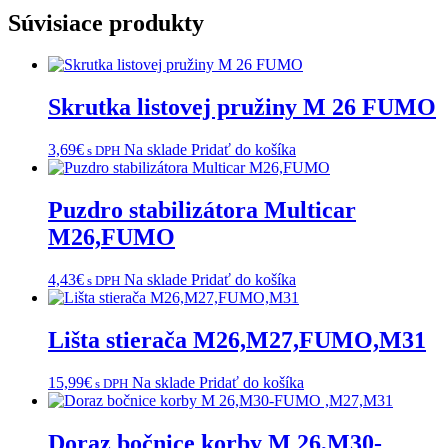
Súvisiace produkty
Skrutka listovej pružiny M 26 FUMO
3,69
€
Na sklade
Pridať do košíka
s DPH
Puzdro stabilizátora Multicar
M26,FUMO
4,43
€
Na sklade
Pridať do košíka
s DPH
Lišta stierača M26,M27,FUMO,M31
15,99
€
Na sklade
Pridať do košíka
s DPH
Doraz bočnice korby M 26,M30-