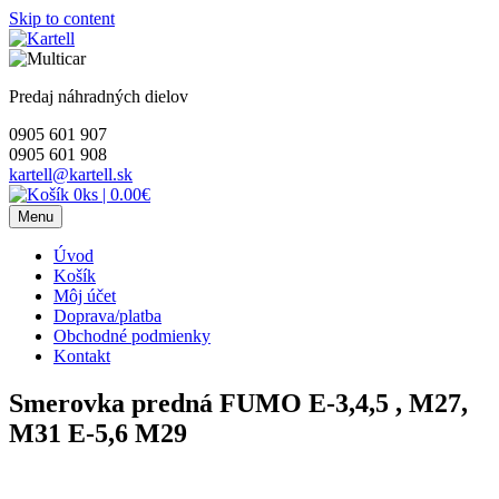
Skip to content
Predaj náhradných dielov
0905 601 907
0905 601 908
kartell@kartell.sk
0ks
|
0.00€
Menu
Úvod
Košík
Môj účet
Doprava/platba
Obchodné podmienky
Kontakt
Smerovka predná FUMO E-3,4,5 , M27,
M31 E-5,6 M29