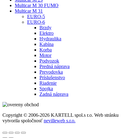
Multicar M 30 FUMO
Multicar M 31
EURO-5
EURO-6
Brzdy
Elektro
Hydraulika
Kabína
Korba
Motor
Podvozok
Predná náprava
Prevodovka
Príslušenstvo
Riadenie
Spojka
Zadná náprava
Copyright © 2006-2026 KARTELL spol.s r.o. Web stránku
vytvorila spoločnosť
nevilleweb s.r.o.