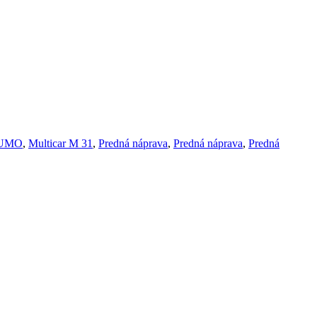
 FUMO
,
Multicar M 31
,
Predná náprava
,
Predná náprava
,
Predná