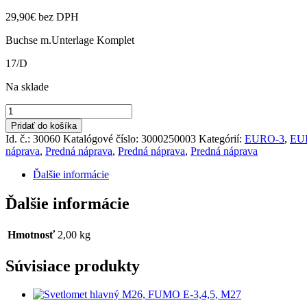
29,90
€
bez DPH
Buchse m.Unterlage Komplet
17/D
Na sklade
množstvo
Silent
Pridať do košíka
ramena
Id. č.: 30060
Katalógové číslo:
3000250003
Kategórií:
EURO-3
,
EU
pred.
náprava
,
Predná náprava
,
Predná náprava
,
Predná náprava
nápravy
FUMO
Ďalšie informácie
Ďalšie informácie
Hmotnosť
2,00 kg
Súvisiace produkty