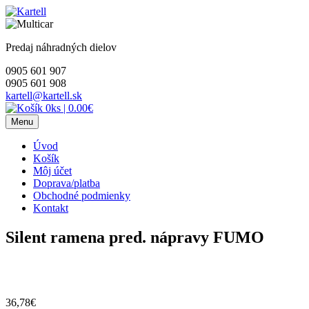
Skip
to
content
Predaj náhradných dielov
0905 601 907
0905 601 908
kartell@kartell.sk
0ks
|
0.00€
Menu
Úvod
Košík
Môj účet
Doprava/platba
Obchodné podmienky
Kontakt
Silent ramena pred. nápravy FUMO
36,78
€