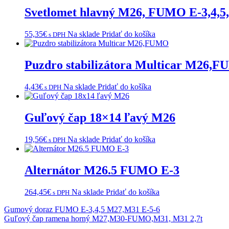
Svetlomet hlavný M26, FUMO E-3,4,5
55,35
€
Na sklade
Pridať do košíka
s DPH
Puzdro stabilizátora Multicar M26,
4,43
€
Na sklade
Pridať do košíka
s DPH
Guľový čap 18×14 ľavý M26
19,56
€
Na sklade
Pridať do košíka
s DPH
Alternátor M26.5 FUMO E-3
264,45
€
Na sklade
Pridať do košíka
s DPH
Navigácia
Gumový doraz FUMO E-3,4,5 M27,M31 E-5-6
Guľový čap ramena horný M27,M30-FUMO,M31, M31 2,7t
v