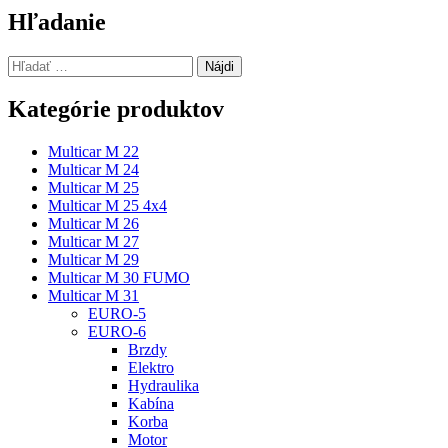
článku
Hľadanie
Hľadať:
Kategórie produktov
Multicar M 22
Multicar M 24
Multicar M 25
Multicar M 25 4x4
Multicar M 26
Multicar M 27
Multicar M 29
Multicar M 30 FUMO
Multicar M 31
EURO-5
EURO-6
Brzdy
Elektro
Hydraulika
Kabína
Korba
Motor