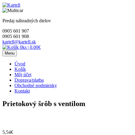
Skip
to
content
Predaj náhradných dielov
0905 601 907
0905 601 908
kartell@kartell.sk
0ks
|
0.00€
Menu
Úvod
Košík
Môj účet
Doprava/platba
Obchodné podmienky
Kontakt
Prietokový šrôb s ventilom
5,54
€