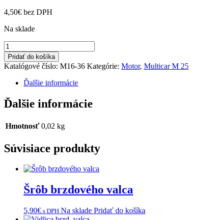
4,50
€
bez DPH
Na sklade
množstvo
Prietokový
Pridať do košíka
šrôb
Katalógové číslo:
M16-36
Kategórie:
Motor
,
Multicar M 25
s
ventilom
Ďalšie informácie
Ďalšie informácie
Hmotnosť
0,02 kg
Súvisiace produkty
Šrôb brzdového valca
5,90
€
Na sklade
Pridať do košíka
s DPH