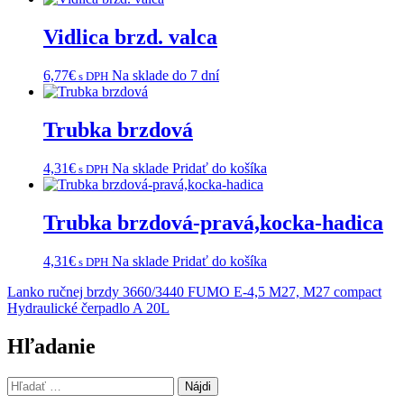
Vidlica brzd. valca
6,77
€
Na sklade do 7 dní
s DPH
Trubka brzdová
4,31
€
Na sklade
Pridať do košíka
s DPH
Trubka brzdová-pravá,kocka-hadica
4,31
€
Na sklade
Pridať do košíka
s DPH
Navigácia
Lanko ručnej brzdy 3660/3440 FUMO E-4,5 M27, M27 compact
Hydraulické čerpadlo A 20L
v
článku
Hľadanie
Hľadať: