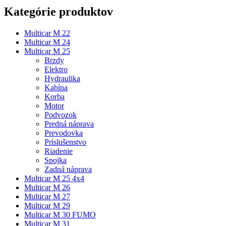
Kategórie produktov
Multicar M 22
Multicar M 24
Multicar M 25
Brzdy
Elektro
Hydraulika
Kabína
Korba
Motor
Podvozok
Predná náprava
Prevodovka
Príslušenstvo
Riadenie
Spojka
Zadná náprava
Multicar M 25 4x4
Multicar M 26
Multicar M 27
Multicar M 29
Multicar M 30 FUMO
Multicar M 31