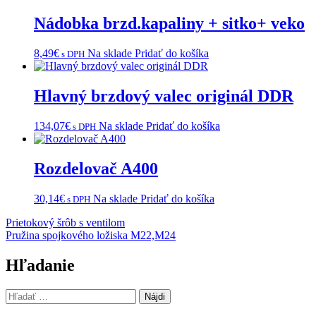
Nádobka brzd.kapaliny + sitko+ veko
8,49
€
Na sklade
Pridať do košíka
s DPH
Hlavný brzdový valec originál DDR
134,07
€
Na sklade
Pridať do košíka
s DPH
Rozdelovač A400
30,14
€
Na sklade
Pridať do košíka
s DPH
Navigácia
Prietokový šrôb s ventilom
Pružina spojkového ložiska M22,M24
v
článku
Hľadanie
Hľadať: