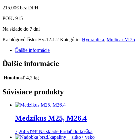
215,00
€
bez DPH
POK. 915
Na sklade do 7 dní
Katalógové číslo:
Hy-12-1.2
Kategórie:
Hydraulika
,
Multicar M 25
Ďalšie informácie
Ďalšie informácie
Hmotnosť
4,2 kg
Súvisiace produkty
Medzikus M25, M26.4
7,26
€
Na sklade
Pridať do košíka
s DPH