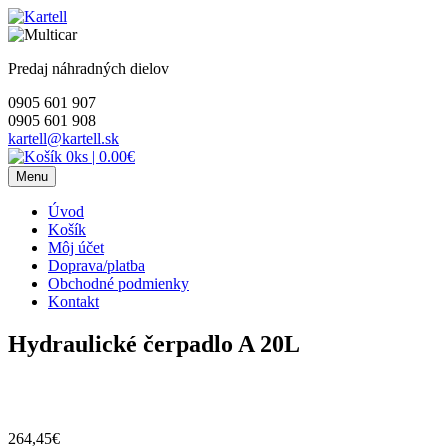
Skip
to
content
Predaj náhradných dielov
0905 601 907
0905 601 908
kartell@kartell.sk
0ks
|
0.00€
Menu
Úvod
Košík
Môj účet
Doprava/platba
Obchodné podmienky
Kontakt
Hydraulické čerpadlo A 20L
264,45
€