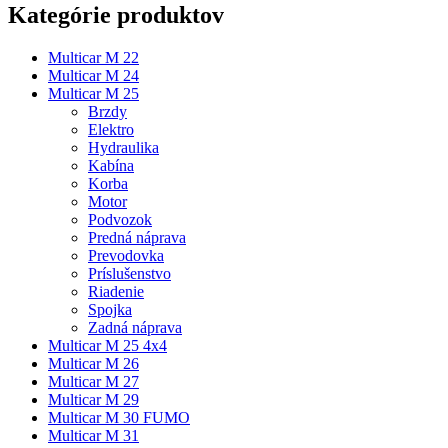
Kategórie produktov
Multicar M 22
Multicar M 24
Multicar M 25
Brzdy
Elektro
Hydraulika
Kabína
Korba
Motor
Podvozok
Predná náprava
Prevodovka
Príslušenstvo
Riadenie
Spojka
Zadná náprava
Multicar M 25 4x4
Multicar M 26
Multicar M 27
Multicar M 29
Multicar M 30 FUMO
Multicar M 31