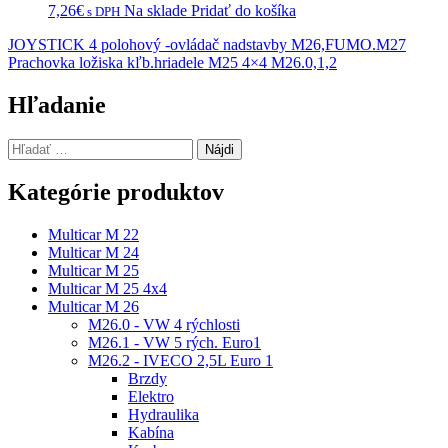
7,26
€
Na sklade
Pridať do košíka
s DPH
Navigácia
JOYSTICK 4 polohový -ovládač nadstavby M26,FUMO.M27
Prachovka ložiska kľb.hriadele M25 4×4 M26.0,1,2
v
článku
Hľadanie
Hľadať:
Kategórie produktov
Multicar M 22
Multicar M 24
Multicar M 25
Multicar M 25 4x4
Multicar M 26
M26.0 - VW 4 rýchlosti
M26.1 - VW 5 rých. Euro1
M26.2 - IVECO 2,5L Euro 1
Brzdy
Elektro
Hydraulika
Kabína