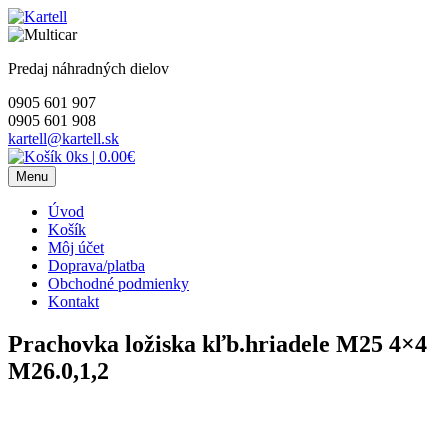
Skip
to
content
Predaj náhradných dielov
0905 601 907
0905 601 908
kartell@kartell.sk
0ks
|
0.00€
Menu
Úvod
Košík
Môj účet
Doprava/platba
Obchodné podmienky
Kontakt
Prachovka ložiska kľb.hriadele M25 4×4
M26.0,1,2