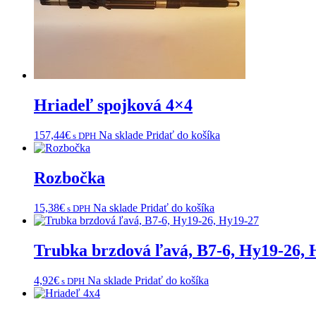
Hriadeľ spojková 4×4
157,44
€
Na sklade
Pridať do košíka
s DPH
Rozbočka
15,38
€
Na sklade
Pridať do košíka
s DPH
Trubka brzdová ľavá, B7-6, Hy19-26, 
4,92
€
Na sklade
Pridať do košíka
s DPH