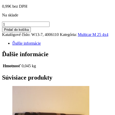
0,99
€
bez DPH
Na sklade
množstvo
Podložka
Pridať do košíka
M25
Katalógové číslo:
W13-7, 4006110
Kategória:
Multicar M 25 4x4
4x4
0,2mm
Ďalšie informácie
Ďalšie informácie
Hmotnosť
0,045 kg
Súvisiace produkty