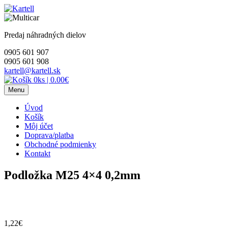
Skip
to
content
Predaj náhradných dielov
0905 601 907
0905 601 908
kartell@kartell.sk
0ks
|
0.00€
Menu
Úvod
Košík
Môj účet
Doprava/platba
Obchodné podmienky
Kontakt
Podložka M25 4×4 0,2mm
1,22
€