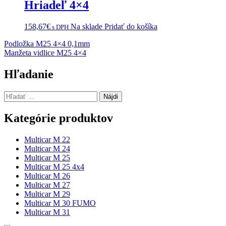
Hriadeľ 4×4
158,67
€
Na sklade
Pridať do košíka
s DPH
Navigácia
Podložka M25 4×4 0,1mm
Manžeta vidlice M25 4×4
v
článku
Hľadanie
Hľadať:
Kategórie produktov
Multicar M 22
Multicar M 24
Multicar M 25
Multicar M 25 4x4
Multicar M 26
Multicar M 27
Multicar M 29
Multicar M 30 FUMO
Multicar M 31