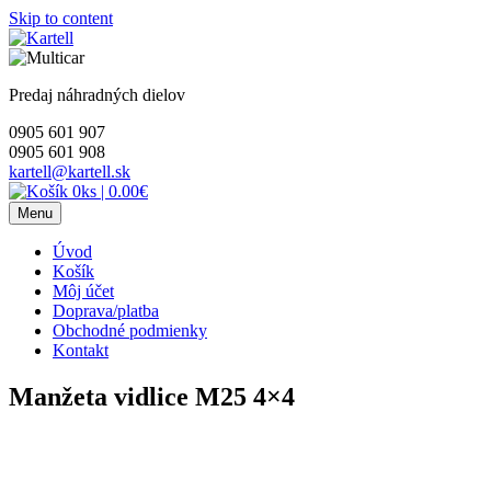
Skip to content
Predaj náhradných dielov
0905 601 907
0905 601 908
kartell@kartell.sk
0ks
|
0.00€
Menu
Úvod
Košík
Môj účet
Doprava/platba
Obchodné podmienky
Kontakt
Manžeta vidlice M25 4×4