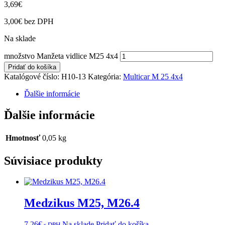
3,69
€
3,00
€
bez DPH
Na sklade
množstvo Manžeta vidlice M25 4x4
Pridať do košíka
Katalógové číslo:
H10-13
Kategória:
Multicar M 25 4x4
Ďalšie informácie
Ďalšie informácie
Hmotnosť
0,05 kg
Súvisiace produkty
Medzikus M25, M26.4
7,26
€
Na sklade
Pridať do košíka
s DPH