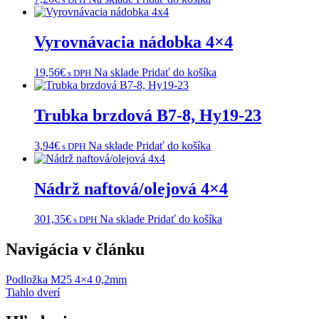
Vyrovnávacia nádobka 4×4
19,56
€
Na sklade
Pridať do košíka
s DPH
Trubka brzdová B7-8, Hy19-23
3,94
€
Na sklade
Pridať do košíka
s DPH
Nádrž naftová/olejová 4×4
301,35
€
Na sklade
Pridať do košíka
s DPH
Navigácia v článku
Podložka M25 4×4 0,2mm
Tiahlo dverí