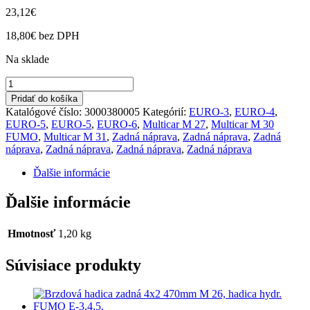
23,12
€
18,80
€
bez DPH
Na sklade
množstvo
Ochranný
Pridať do košíka
pelech
Katalógové číslo:
3000380005
Kategórií:
EURO-3
,
EURO-4
,
zadný
EURO-5
,
EURO-5
,
EURO-6
,
Multicar M 27
,
Multicar M 30
FUMO
FUMO
,
Multicar M 31
,
Zadná náprava
,
Zadná náprava
,
Zadná
E-
náprava
,
Zadná náprava
,
Zadná náprava
,
Zadná náprava
3,4,5
M27,M31
Ďalšie informácie
Ďalšie informácie
Hmotnosť
1,20 kg
Súvisiace produkty