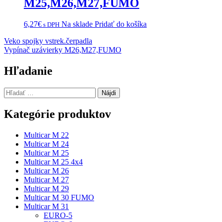
M25,M26,M27,FUMO
6,27
€
Na sklade
Pridať do košíka
s DPH
Navigácia
Veko spojky vstrek.čerpadla
Vypínač uzávierky M26,M27,FUMO
v
článku
Hľadanie
Hľadať:
Kategórie produktov
Multicar M 22
Multicar M 24
Multicar M 25
Multicar M 25 4x4
Multicar M 26
Multicar M 27
Multicar M 29
Multicar M 30 FUMO
Multicar M 31
EURO-5