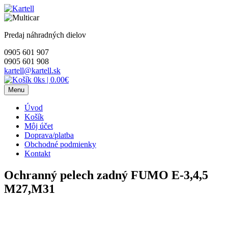
Skip
to
content
Predaj náhradných dielov
0905 601 907
0905 601 908
kartell@kartell.sk
0ks
|
0.00€
Menu
Úvod
Košík
Môj účet
Doprava/platba
Obchodné podmienky
Kontakt
Ochranný pelech zadný FUMO E-3,4,5
M27,M31