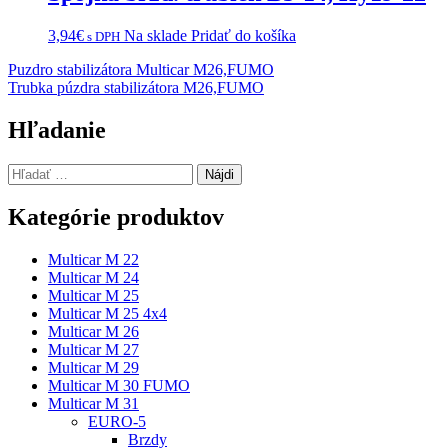
3,94
€
Na sklade
Pridať do košíka
s DPH
Navigácia
Puzdro stabilizátora Multicar M26,FUMO
Trubka púzdra stabilizátora M26,FUMO
v
článku
Hľadanie
Hľadať:
Kategórie produktov
Multicar M 22
Multicar M 24
Multicar M 25
Multicar M 25 4x4
Multicar M 26
Multicar M 27
Multicar M 29
Multicar M 30 FUMO
Multicar M 31
EURO-5
Brzdy