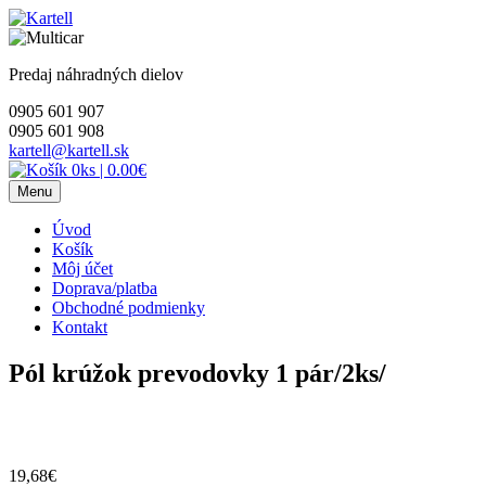
Skip
to
content
Predaj náhradných dielov
0905 601 907
0905 601 908
kartell@kartell.sk
0ks
|
0.00€
Menu
Úvod
Košík
Môj účet
Doprava/platba
Obchodné podmienky
Kontakt
Pól krúžok prevodovky 1 pár/2ks/
19,68
€