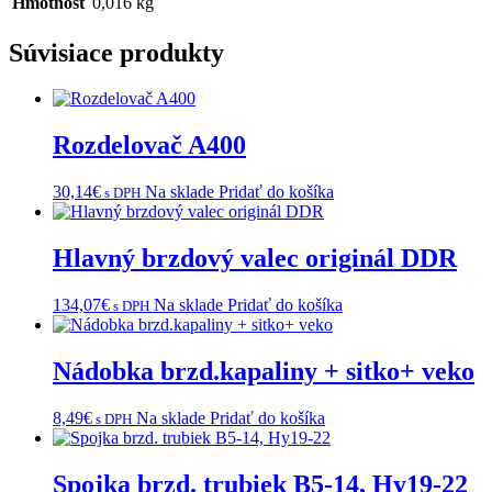
Hmotnosť
0,016 kg
Súvisiace produkty
Rozdelovač A400
30,14
€
Na sklade
Pridať do košíka
s DPH
Hlavný brzdový valec originál DDR
134,07
€
Na sklade
Pridať do košíka
s DPH
Nádobka brzd.kapaliny + sitko+ veko
8,49
€
Na sklade
Pridať do košíka
s DPH
Spojka brzd. trubiek B5-14, Hy19-22