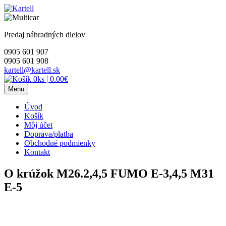
Skip
to
content
Predaj náhradných dielov
0905 601 907
0905 601 908
kartell@kartell.sk
0ks
|
0.00€
Menu
Úvod
Košík
Môj účet
Doprava/platba
Obchodné podmienky
Kontakt
O krúžok M26.2,4,5 FUMO E-3,4,5 M31
E-5