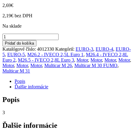
2,69
€
2,19
€
bez DPH
Na sklade
množstvo
O
Pridať do košíka
krúžok
Katalógové číslo:
4012330
Kategórií:
EURO-3
,
EURO-4
,
EURO-
M26.2,4,5
5
,
EURO-5
,
M26.2 - IVECO 2,5L Euro 1
,
M26.4 - IVECO 2,8L
FUMO
Euro 2
,
M26.5 - IVECO 2,8L Euro 3
,
Motor
,
Motor
,
Motor
,
Motor
,
E-
Motor
,
Motor
,
Motor
,
Multicar M 26
,
Multicar M 30 FUMO
,
3,4,5
Multicar M 31
M31
E-
Popis
5
Ďalšie informácie
Popis
3
Ďalšie informácie