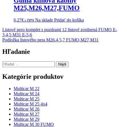
Guma klinová kabíny
M25,M26,M27,FUMO
6,27
€
Na sklade
Pridať do košíka
s DPH
Navigácia
Listové pero komplet s puzdrami 12 listové zosilnená FUMO E-
3,4,5 M31 E-5,6
v
Podložka listového pera M26.4,5,7 FUMO,M27,M31
článku
Hľadanie
Hľadať:
Kategórie produktov
Multicar M 22
Multicar M 24
Multicar M 25
Multicar M 25 4x4
Multicar M 26
Multicar M 27
Multicar M 29
Multicar M 30 FUMO