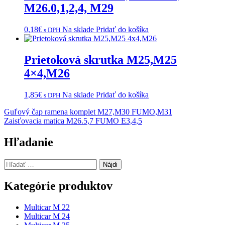
M26.0,1,2,4, M29
0,18
€
Na sklade
Pridať do košíka
s DPH
Prietoková skrutka M25,M25
4×4,M26
1,85
€
Na sklade
Pridať do košíka
s DPH
Navigácia
Guľový čap ramena komplet M27,M30 FUMO,M31
Zaisťovacia matica M26.5,7 FUMO E3,4,5
v
článku
Hľadanie
Hľadať:
Kategórie produktov
Multicar M 22
Multicar M 24