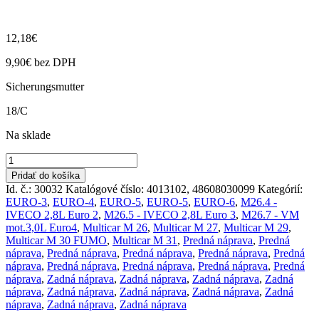
12,18
€
9,90
€
bez DPH
Sicherungsmutter
18/C
Na sklade
množstvo
Matica
Pridať do košíka
čapu/bubna
Id. č.: 30032
Katalógové číslo:
4013102, 48608030099
Kategórií:
M26.4,5,7
EURO-3
,
EURO-4
,
EURO-5
,
EURO-5
,
EURO-6
,
M26.4 -
M27,M30
IVECO 2,8L Euro 2
,
M26.5 - IVECO 2,8L Euro 3
,
M26.7 - VM
FUMO
mot.3,0L Euro4
,
Multicar M 26
,
Multicar M 27
,
Multicar M 29
,
E3,4,5,
Multicar M 30 FUMO
,
Multicar M 31
,
Predná náprava
,
Predná
M29,
náprava
,
Predná náprava
,
Predná náprava
,
Predná náprava
,
Predná
M31
náprava
,
Predná náprava
,
Predná náprava
,
Predná náprava
,
Predná
náprava
,
Zadná náprava
,
Zadná náprava
,
Zadná náprava
,
Zadná
náprava
,
Zadná náprava
,
Zadná náprava
,
Zadná náprava
,
Zadná
náprava
,
Zadná náprava
,
Zadná náprava