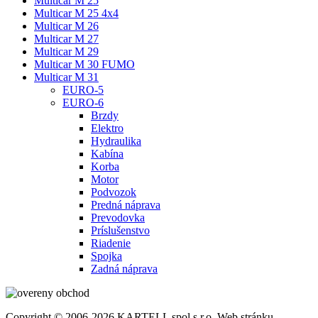
Multicar M 25
Multicar M 25 4x4
Multicar M 26
Multicar M 27
Multicar M 29
Multicar M 30 FUMO
Multicar M 31
EURO-5
EURO-6
Brzdy
Elektro
Hydraulika
Kabína
Korba
Motor
Podvozok
Predná náprava
Prevodovka
Príslušenstvo
Riadenie
Spojka
Zadná náprava
Copyright © 2006-2026 KARTELL spol.s r.o. Web stránku