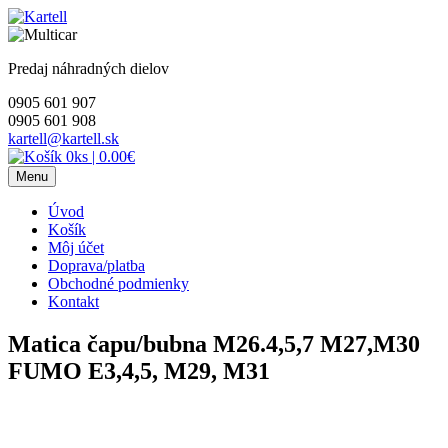
Skip
to
content
Predaj náhradných dielov
0905 601 907
0905 601 908
kartell@kartell.sk
0ks
|
0.00€
Menu
Úvod
Košík
Môj účet
Doprava/platba
Obchodné podmienky
Kontakt
Matica čapu/bubna M26.4,5,7 M27,M30
FUMO E3,4,5, M29, M31