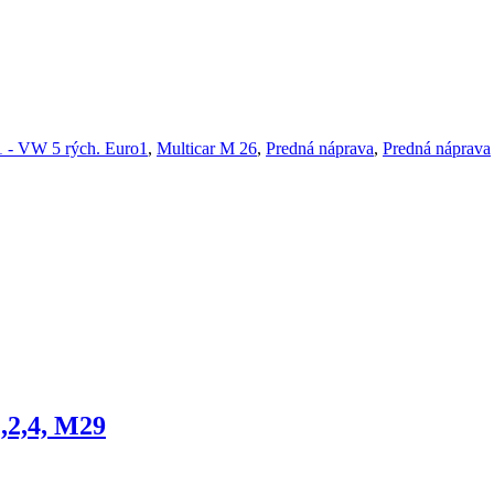
 - VW 5 rých. Euro1
,
Multicar M 26
,
Predná náprava
,
Predná náprava
,2,4, M29