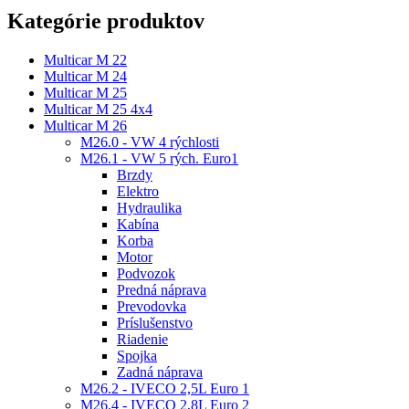
Kategórie produktov
Multicar M 22
Multicar M 24
Multicar M 25
Multicar M 25 4x4
Multicar M 26
M26.0 - VW 4 rýchlosti
M26.1 - VW 5 rých. Euro1
Brzdy
Elektro
Hydraulika
Kabína
Korba
Motor
Podvozok
Predná náprava
Prevodovka
Príslušenstvo
Riadenie
Spojka
Zadná náprava
M26.2 - IVECO 2,5L Euro 1
M26.4 - IVECO 2,8L Euro 2