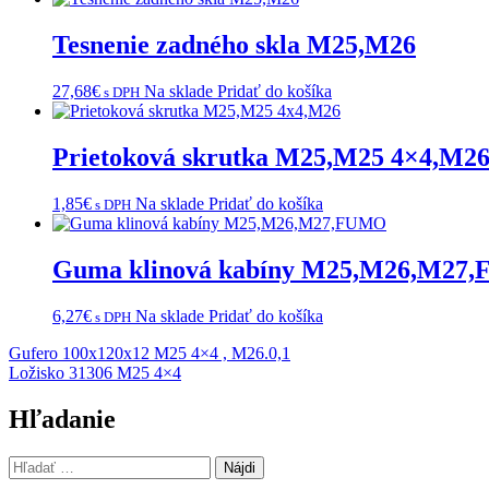
Tesnenie zadného skla M25,M26
27,68
€
Na sklade
Pridať do košíka
s DPH
Prietoková skrutka M25,M25 4×4,M2
1,85
€
Na sklade
Pridať do košíka
s DPH
Guma klinová kabíny M25,M26,M27
6,27
€
Na sklade
Pridať do košíka
s DPH
Navigácia
Gufero 100x120x12 M25 4×4 , M26.0,1
Ložisko 31306 M25 4×4
v
článku
Hľadanie
Hľadať: