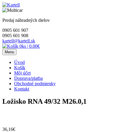
Skip
to
content
Predaj náhradných dielov
0905 601 907
0905 601 908
kartell@kartell.sk
0ks
|
0.00€
Menu
Úvod
Košík
Môj účet
Doprava/platba
Obchodné podmienky
Kontakt
Ložisko RNA 49/32 M26.0,1
36,16
€