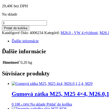
29,40
€
bez DPH
Na sklade
množstvo
Ložisko
Pridať do košíka
RNA
Katalógové číslo:
4006234
Kategórií:
M26.0 - VW 4 rýchlosti
,
M26.1
49/32
M26.0,1
Ďalšie informácie
Ďalšie informácie
Hmotnosť
0,20 kg
Súvisiace produkty
Gumová zátka M25, M25 4×4, M26.0,1
0,18
€
Na sklade
Pridať do košíka
s DPH