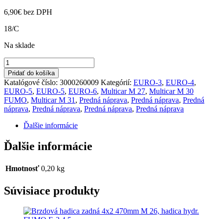
6,90
€
bez DPH
18/C
Na sklade
množstvo
Ložisko
Pridať do košíka
30306
Katalógové číslo:
3000260009
Kategórií:
EURO-3
,
EURO-4
,
M27,M30,M31
EURO-5
,
EURO-5
,
EURO-6
,
Multicar M 27
,
Multicar M 30
FUMO
,
Multicar M 31
,
Predná náprava
,
Predná náprava
,
Predná
náprava
,
Predná náprava
,
Predná náprava
,
Predná náprava
Ďalšie informácie
Ďalšie informácie
Hmotnosť
0,20 kg
Súvisiace produkty