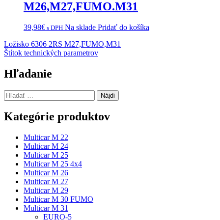
M26,M27,FUMO.M31
39,98
€
Na sklade
Pridať do košíka
s DPH
Navigácia
Ložisko 6306 2RS M27,FUMO,M31
Štítok technických parametrov
v
článku
Hľadanie
Hľadať:
Kategórie produktov
Multicar M 22
Multicar M 24
Multicar M 25
Multicar M 25 4x4
Multicar M 26
Multicar M 27
Multicar M 29
Multicar M 30 FUMO
Multicar M 31
EURO-5