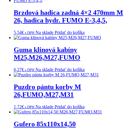
Brzdová hadica zadná 4×2 470mm M
26, hadica hydr. FUMO E-3,4,5,
5,54
€
Na sklade
Pridať do košíka
s DPH
Guma klinová kabíny
M25,M26,M27,FUMO
6,27
€
Na sklade
Pridať do košíka
s DPH
Puzdro pántu korby M
26,FUMO,M27,M31
1,72
€
Na sklade
Pridať do košíka
s DPH
Gufero 85x110x14,50