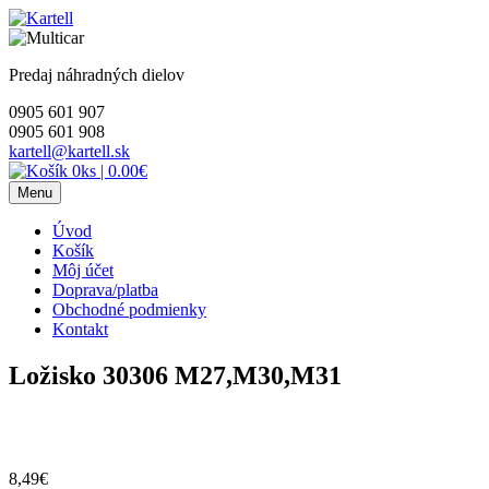
Skip
to
content
Predaj náhradných dielov
0905 601 907
0905 601 908
kartell@kartell.sk
0ks
|
0.00€
Menu
Úvod
Košík
Môj účet
Doprava/platba
Obchodné podmienky
Kontakt
Ložisko 30306 M27,M30,M31
8,49
€