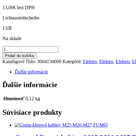
13,00
€
bez DPH
Lichtaustrittscheibe
13/B
Na sklade
množstvo
Kryt
Pridať do košíka
zadného
Katalógové číslo:
3004150009
Kategórií:
Elektro
,
Elektro
,
Elektro
,
E
svetla
na
Ďalšie informácie
FUMO
Ďalšie informácie
Hmotnosť
0,12 kg
Súvisiace produkty