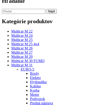
článku
Hľadanie
Hľadať:
Kategórie produktov
Multicar M 22
Multicar M 24
Multicar M 25
Multicar M 25 4x4
Multicar M 26
Multicar M 27
Multicar M 29
Multicar M 30 FUMO
Multicar M 31
EURO-5
Brzdy
Elektro
Hydraulika
Kabína
Korba
Motor
Podvozok
Predná náprava