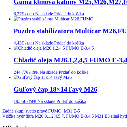
Guma klinová kabíny M25,M26,M27
6,27
€
Na sklade
Pridať do košíka
s DPH
Puzdro stabilizátora Multicar M26,
4,43
€
Na sklade
Pridať do košíka
s DPH
Chladič oleja M26.1,2,4,5 FUMO E-3,4
244,77
€
Na sklade
Pridať do košíka
s DPH
Guľový čap 18×14 ľavý M26
19,56
€
Na sklade
Pridať do košíka
s DPH
Navigácia
Zadné skup. svetlo pravé FUMO, M31 E-5
Vložka hydr.filtra M26.0,1,2,4,5,7, FUMO E-3,4,5 M31 E5 silná hyd
v