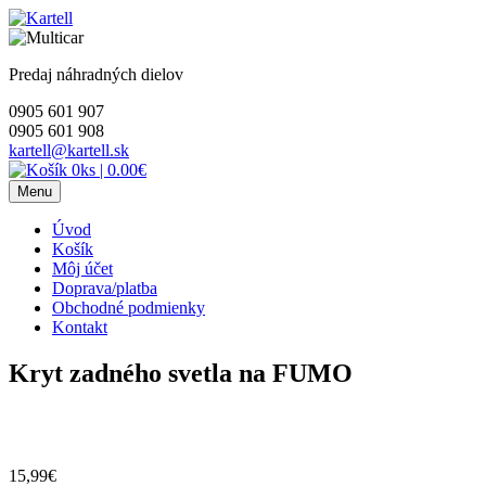
Skip
to
content
Predaj náhradných dielov
0905 601 907
0905 601 908
kartell@kartell.sk
0ks
|
0.00€
Menu
Úvod
Košík
Môj účet
Doprava/platba
Obchodné podmienky
Kontakt
Kryt zadného svetla na FUMO
15,99
€