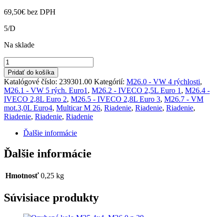
69,50
€
bez DPH
5/D
Na sklade
množstvo
Kryt
Pridať do košíka
volantu
Katalógové číslo:
239301.00
Kategórií:
M26.0 - VW 4 rýchlosti
,
spodný
M26.1 - VW 5 rých. Euro1
,
M26.2 - IVECO 2,5L Euro 1
,
M26.4 -
M26
IVECO 2,8L Euro 2
,
M26.5 - IVECO 2,8L Euro 3
,
M26.7 - VM
mot.3,0L Euro4
,
Multicar M 26
,
Riadenie
,
Riadenie
,
Riadenie
,
Riadenie
,
Riadenie
,
Riadenie
Ďalšie informácie
Ďalšie informácie
Hmotnosť
0,25 kg
Súvisiace produkty