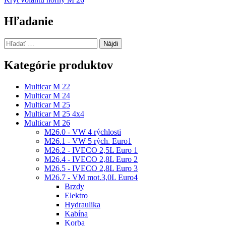
v
článku
Hľadanie
Hľadať:
Kategórie produktov
Multicar M 22
Multicar M 24
Multicar M 25
Multicar M 25 4x4
Multicar M 26
M26.0 - VW 4 rýchlosti
M26.1 - VW 5 rých. Euro1
M26.2 - IVECO 2,5L Euro 1
M26.4 - IVECO 2,8L Euro 2
M26.5 - IVECO 2,8L Euro 3
M26.7 - VM mot.3,0L Euro4
Brzdy
Elektro
Hydraulika
Kabína
Korba