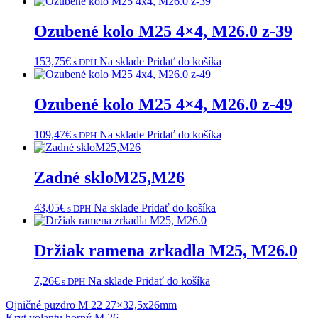
Ozubené kolo M25 4×4, M26.0 z-39
153,75
€
Na sklade
Pridať do košíka
s DPH
Ozubené kolo M25 4×4, M26.0 z-49
109,47
€
Na sklade
Pridať do košíka
s DPH
Zadné skloM25,M26
43,05
€
Na sklade
Pridať do košíka
s DPH
Držiak ramena zrkadla M25, M26.0
7,26
€
Na sklade
Pridať do košíka
s DPH
Navigácia
Ojničné puzdro M 22 27×32,5x26mm
Kryt volantu horný M 26