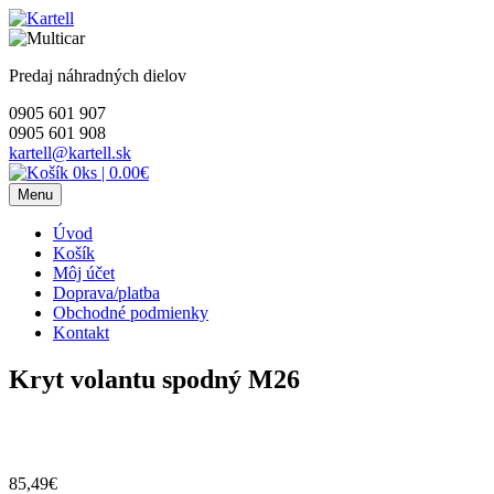
Skip
to
content
Predaj náhradných dielov
0905 601 907
0905 601 908
kartell@kartell.sk
0ks
|
0.00€
Menu
Úvod
Košík
Môj účet
Doprava/platba
Obchodné podmienky
Kontakt
Kryt volantu spodný M26
85,49
€