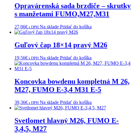
Opravárenská sada brzdiče – skrutky
s manžetami FUMO,M27,M31
27,06
€
Na sklade
Pridať do košíka
s DPH
Guľový čap 18×14 pravý M26
19,56
€
Na sklade
Pridať do košíka
s DPH
Koncovka bowdenu kompletná M 26,
M27, FUMO E-3,4 M31 E-5
39,36
€
Na sklade
Pridať do košíka
s DPH
Svetlomet hlavný M26, FUMO E-
3,4,5, M27