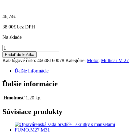
46,74
€
38,00
€
bez DPH
Na sklade
množstvo
Kladka
Pridať do košíka
M27,
Katalógové číslo:
46608160078
Kategórie:
Motor
,
Multicar M 27
M27
compact,
Ďalšie informácie
Tremo
Carrier
Ďalšie informácie
E-
4,5
Citymaster
Hmotnosť
1,20 kg
2000
E-
Súvisiace produkty
4,5