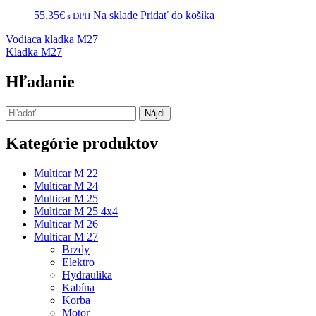
55,35
€
Na sklade
Pridať do košíka
s DPH
Navigácia
Vodiaca kladka M27
Kladka M27
v
článku
Hľadanie
Hľadať:
Kategórie produktov
Multicar M 22
Multicar M 24
Multicar M 25
Multicar M 25 4x4
Multicar M 26
Multicar M 27
Brzdy
Elektro
Hydraulika
Kabína
Korba
Motor