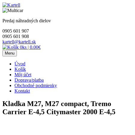
Skip
to
content
Predaj náhradných dielov
0905 601 907
0905 601 908
kartell@kartell.sk
0ks
|
0.00€
Menu
Úvod
Košík
Môj účet
Doprava/platba
Obchodné podmienky
Kontakt
Kladka M27, M27 compact, Tremo
Carrier E-4,5 Citymaster 2000 E-4,5