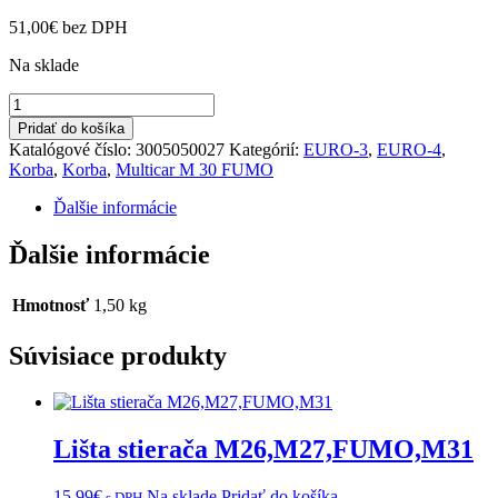
51,00
€
bez DPH
Na sklade
množstvo
Karhák
Pridať do košíka
s
Katalógové číslo:
3005050027
Kategórií:
EURO-3
,
EURO-4
,
pružinou
Korba
,
Korba
,
Multicar M 30 FUMO
FUMO
E-
Ďalšie informácie
3,4
Ďalšie informácie
Hmotnosť
1,50 kg
Súvisiace produkty
Lišta stierača M26,M27,FUMO,M31
15,99
€
Na sklade
Pridať do košíka
s DPH