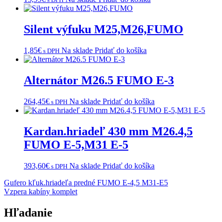
Silent výfuku M25,M26,FUMO
1,85
€
Na sklade
Pridať do košíka
s DPH
Alternátor M26.5 FUMO E-3
264,45
€
Na sklade
Pridať do košíka
s DPH
Kardan.hriadeľ 430 mm M26.4,5
FUMO E-5,M31 E-5
393,60
€
Na sklade
Pridať do košíka
s DPH
Navigácia
Gufero kľuk.hriadeľa predné FUMO E-4,5 M31-E5
Vzpera kabíny komplet
v
článku
Hľadanie