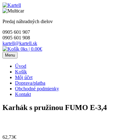
Skip
to
content
Predaj náhradných dielov
0905 601 907
0905 601 908
kartell@kartell.sk
0ks
|
0.00€
Menu
Úvod
Košík
Môj účet
Doprava/platba
Obchodné podmienky
Kontakt
Karhák s pružinou FUMO E-3,4
62,73
€