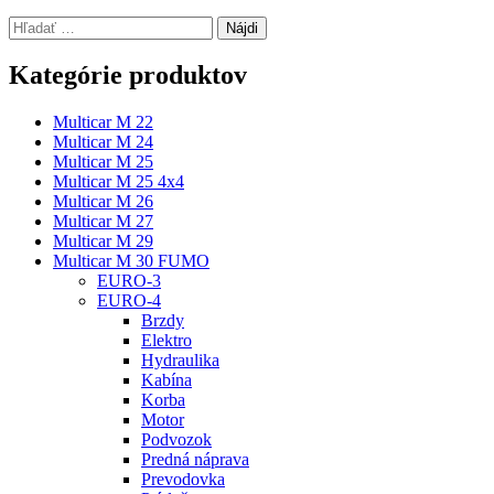
Hľadať:
Kategórie produktov
Multicar M 22
Multicar M 24
Multicar M 25
Multicar M 25 4x4
Multicar M 26
Multicar M 27
Multicar M 29
Multicar M 30 FUMO
EURO-3
EURO-4
Brzdy
Elektro
Hydraulika
Kabína
Korba
Motor
Podvozok
Predná náprava
Prevodovka