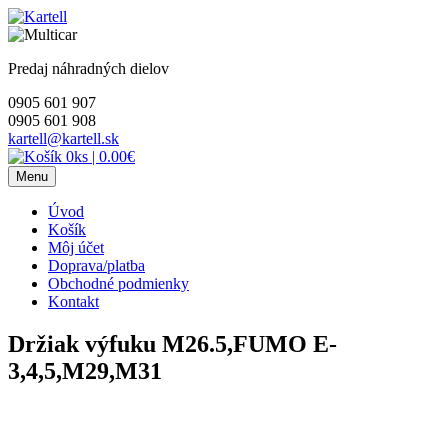
Skip
to
content
Predaj náhradných dielov
0905 601 907
0905 601 908
kartell@kartell.sk
0ks
|
0.00€
Menu
Úvod
Košík
Môj účet
Doprava/platba
Obchodné podmienky
Kontakt
Držiak výfuku M26.5,FUMO E-
3,4,5,M29,M31