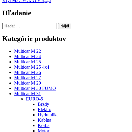
Kryt M27-FUMO E-3,4,5
v
článku
Hľadanie
Hľadať:
Kategórie produktov
Multicar M 22
Multicar M 24
Multicar M 25
Multicar M 25 4x4
Multicar M 26
Multicar M 27
Multicar M 29
Multicar M 30 FUMO
Multicar M 31
EURO-5
Brzdy
Elektro
Hydraulika
Kabína
Korba
Motor