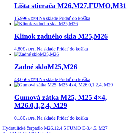
Lišta stierača M26,M27,FUMO,M31
15,99
€
Na sklade
Pridať do košíka
s DPH
Klinok zadného skla M25,M26
4,80
€
Na sklade
Pridať do košíka
s DPH
Zadné skloM25,M26
43,05
€
Na sklade
Pridať do košíka
s DPH
Gumová zátka M25, M25 4×4,
M26.0,1,2,4, M29
0,18
€
Na sklade
Pridať do košíka
s DPH
Navigácia
Hydraulické čerpadlo M26.12,4,5 FUMO E-3,4,5. M27