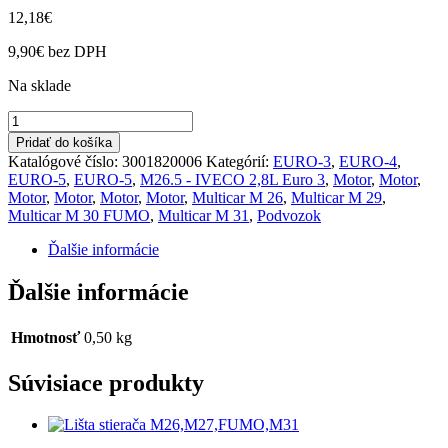
12,18
€
9,90
€
bez DPH
Na sklade
množstvo
Držiak
Pridať do košíka
výfuku
Katalógové číslo:
3001820006
Kategórií:
EURO-3
,
EURO-4
,
M26.5,FUMO
EURO-5
,
EURO-5
,
M26.5 - IVECO 2,8L Euro 3
,
Motor
,
Motor
,
E-
Motor
,
Motor
,
Motor
,
Motor
,
Multicar M 26
,
Multicar M 29
,
3,4,5,M29,M31
Multicar M 30 FUMO
,
Multicar M 31
,
Podvozok
Ďalšie informácie
Ďalšie informácie
Hmotnosť
0,50 kg
Súvisiace produkty