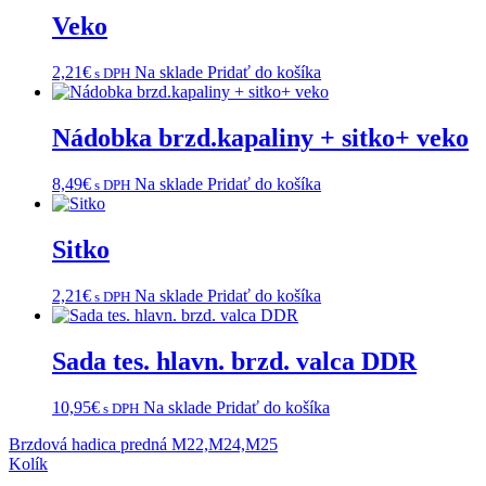
Veko
2,21
€
Na sklade
Pridať do košíka
s DPH
Nádobka brzd.kapaliny + sitko+ veko
8,49
€
Na sklade
Pridať do košíka
s DPH
Sitko
2,21
€
Na sklade
Pridať do košíka
s DPH
Sada tes. hlavn. brzd. valca DDR
10,95
€
Na sklade
Pridať do košíka
s DPH
Navigácia
Brzdová hadica predná M22,M24,M25
Kolík
v