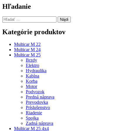
článku
Hľadanie
Hľadať:
Kategórie produktov
Multicar M 22
Multicar M 24
Multicar M 25
Brzdy
Elektro
Hydraulika
Kabína
Korba
Motor
Podvozok
Predná náprava
Prevodovka
Príslušenstvo
Riadenie
Spojka
Zadná náprava
Multicar M 25 4x4