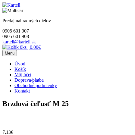
Skip
to
content
Predaj náhradných dielov
0905 601 907
0905 601 908
kartell@kartell.sk
0ks
|
0.00€
Menu
Úvod
Košík
Môj účet
Doprava/platba
Obchodné podmienky
Kontakt
Brzdová čeľusť M 25
7,13
€