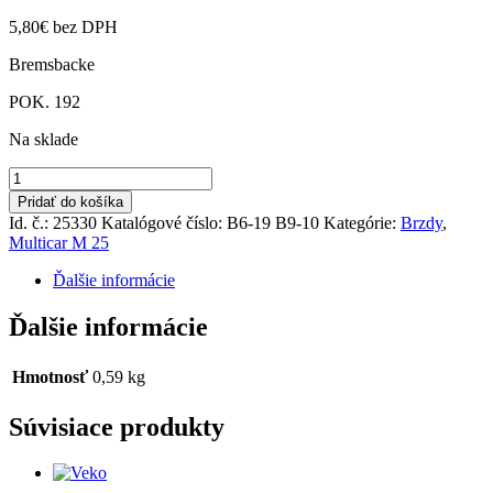
5,80
€
bez DPH
Bremsbacke
POK. 192
Na sklade
množstvo
Brzdová
Pridať do košíka
čeľusť
Id. č.: 25330
Katalógové číslo:
B6-19 B9-10
Kategórie:
Brzdy
,
M
Multicar M 25
25
Ďalšie informácie
Ďalšie informácie
Hmotnosť
0,59 kg
Súvisiace produkty