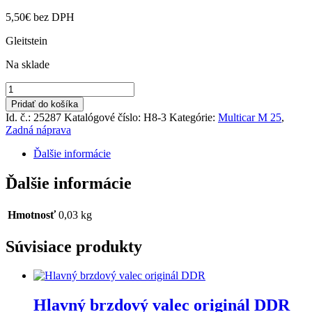
5,50
€
bez DPH
Gleitstein
Na sklade
množstvo
Zasúvací
Pridať do košíka
hranol/kameň
Id. č.: 25287
Katalógové číslo:
H8-3
Kategórie:
Multicar M 25
,
Zadná náprava
Ďalšie informácie
Ďalšie informácie
Hmotnosť
0,03 kg
Súvisiace produkty
Hlavný brzdový valec originál DDR