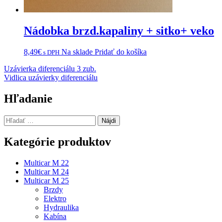
Nádobka brzd.kapaliny + sitko+ veko
8,49
€
Na sklade
Pridať do košíka
s DPH
Navigácia
Uzávierka diferenciálu 3 zub.
Vidlica uzávierky diferenciálu
v
článku
Hľadanie
Hľadať:
Kategórie produktov
Multicar M 22
Multicar M 24
Multicar M 25
Brzdy
Elektro
Hydraulika
Kabína