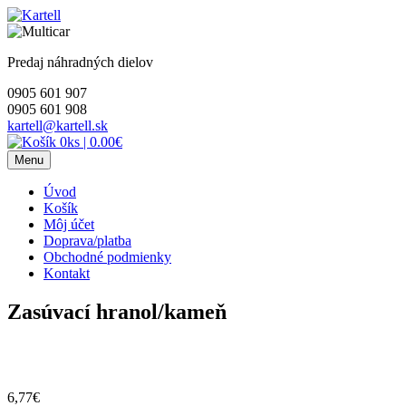
Skip
to
content
Predaj náhradných dielov
0905 601 907
0905 601 908
kartell@kartell.sk
0ks
|
0.00€
Menu
Úvod
Košík
Môj účet
Doprava/platba
Obchodné podmienky
Kontakt
Zasúvací hranol/kameň
6,77
€