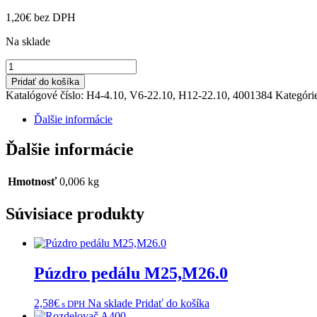
1,20
€
bez DPH
Na sklade
množstvo
Vyrovnávacia
Pridať do košíka
podložka
Katalógové číslo:
H4-4.10, V6-22.10, H12-22.10, 4001384
Kategóri
70x0,8
mm
Ďalšie informácie
M25,
M25
Ďalšie informácie
4x4
,
M26.0
Hmotnosť
0,006 kg
Súvisiace produkty
Púzdro pedálu M25,M26.0
2,58
€
Na sklade
Pridať do košíka
s DPH