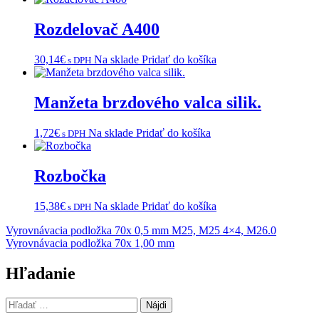
Rozdelovač A400
30,14
€
Na sklade
Pridať do košíka
s DPH
Manžeta brzdového valca silik.
1,72
€
Na sklade
Pridať do košíka
s DPH
Rozbočka
15,38
€
Na sklade
Pridať do košíka
s DPH
Navigácia
Vyrovnávacia podložka 70x 0,5 mm M25, M25 4×4, M26.0
Vyrovnávacia podložka 70x 1,00 mm
v
článku
Hľadanie
Hľadať: