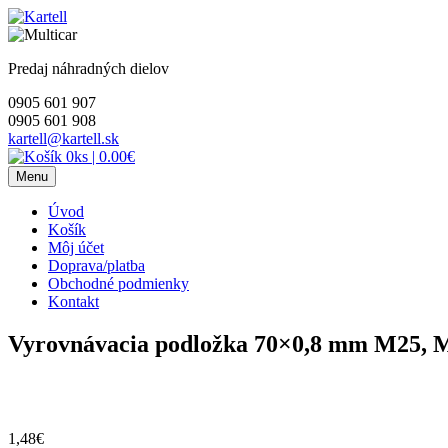
Skip
to
content
Predaj náhradných dielov
0905 601 907
0905 601 908
kartell@kartell.sk
0ks
|
0.00€
Menu
Úvod
Košík
Môj účet
Doprava/platba
Obchodné podmienky
Kontakt
Vyrovnávacia podložka 70×0,8 mm M25, M
1,48
€