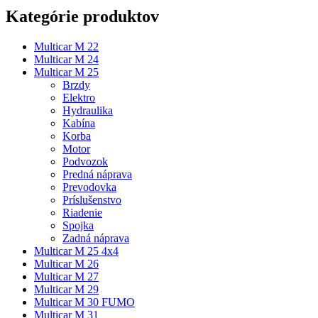
Kategórie produktov
Multicar M 22
Multicar M 24
Multicar M 25
Brzdy
Elektro
Hydraulika
Kabína
Korba
Motor
Podvozok
Predná náprava
Prevodovka
Príslušenstvo
Riadenie
Spojka
Zadná náprava
Multicar M 25 4x4
Multicar M 26
Multicar M 27
Multicar M 29
Multicar M 30 FUMO
Multicar M 31