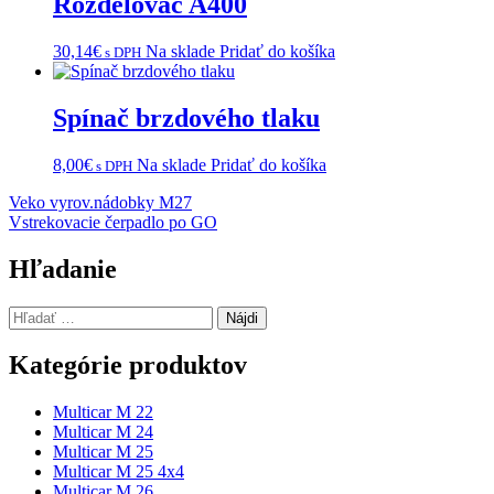
Rozdelovač A400
30,14
€
Na sklade
Pridať do košíka
s DPH
Spínač brzdového tlaku
8,00
€
Na sklade
Pridať do košíka
s DPH
Navigácia
Veko vyrov.nádobky M27
Vstrekovacie čerpadlo po GO
v
článku
Hľadanie
Hľadať:
Kategórie produktov
Multicar M 22
Multicar M 24
Multicar M 25
Multicar M 25 4x4
Multicar M 26