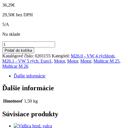
36,29
€
29,50
€
bez DPH
5/A
Na sklade
množstvo
Vyrovnávacia
Pridať do košíka
nádobka
Katalógové číslo:
0201155
Kategórií:
M26.0 - VW 4 rýchlosti
,
M25.2,
M26.1 - VW 5 rých. Euro1
,
Motor
,
Motor
,
Motor
,
Multicar M 25
,
M26.0,1
Multicar M 26
VW
Ďalšie informácie
Ďalšie informácie
Hmotnosť
1,50 kg
Súvisiace produkty