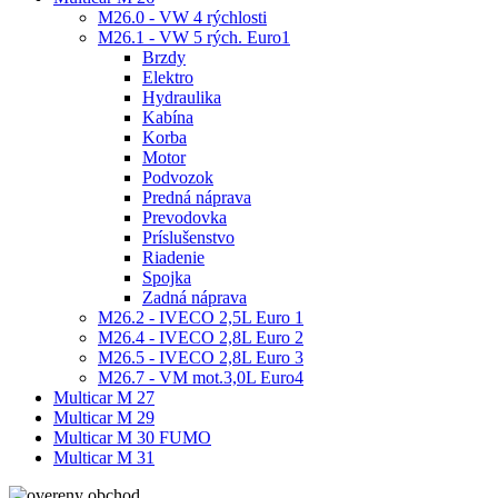
M26.0 - VW 4 rýchlosti
M26.1 - VW 5 rých. Euro1
Brzdy
Elektro
Hydraulika
Kabína
Korba
Motor
Podvozok
Predná náprava
Prevodovka
Príslušenstvo
Riadenie
Spojka
Zadná náprava
M26.2 - IVECO 2,5L Euro 1
M26.4 - IVECO 2,8L Euro 2
M26.5 - IVECO 2,8L Euro 3
M26.7 - VM mot.3,0L Euro4
Multicar M 27
Multicar M 29
Multicar M 30 FUMO
Multicar M 31