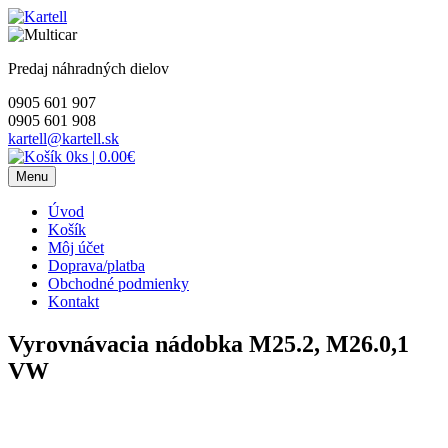
Skip
to
content
Predaj náhradných dielov
0905 601 907
0905 601 908
kartell@kartell.sk
0ks
|
0.00€
Menu
Úvod
Košík
Môj účet
Doprava/platba
Obchodné podmienky
Kontakt
Vyrovnávacia nádobka M25.2, M26.0,1
VW