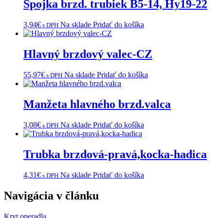
Spojka brzd. trubiek B5-14, Hy19-22
3,94
€
Na sklade
Pridať do košíka
s DPH
Hlavný brzdový valec-CZ
55,97
€
Na sklade
Pridať do košíka
s DPH
Manžeta hlavného brzd.valca
3,08
€
Na sklade
Pridať do košíka
s DPH
Trubka brzdová-pravá,kocka-hadica
4,31
€
Na sklade
Pridať do košíka
s DPH
Navigácia v článku
Kryt operadla