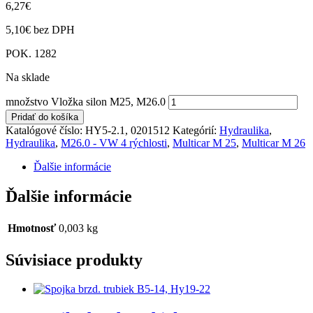
6,27
€
5,10
€
bez DPH
POK. 1282
Na sklade
množstvo Vložka silon M25, M26.0
Pridať do košíka
Katalógové číslo:
HY5-2.1, 0201512
Kategórií:
Hydraulika
,
Hydraulika
,
M26.0 - VW 4 rýchlosti
,
Multicar M 25
,
Multicar M 26
Ďalšie informácie
Ďalšie informácie
Hmotnosť
0,003 kg
Súvisiace produkty