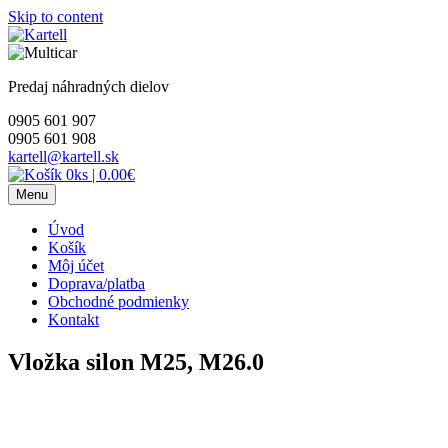
Skip to content
Predaj náhradných dielov
0905 601 907
0905 601 908
kartell@kartell.sk
0ks
|
0.00€
Menu
Úvod
Košík
Môj účet
Doprava/platba
Obchodné podmienky
Kontakt
Vložka silon M25, M26.0