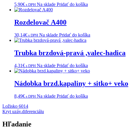
5,90
€
Na sklade
Pridať do košíka
s DPH
Rozdelovač A400
30,14
€
Na sklade
Pridať do košíka
s DPH
Trubka brzdová-pravá ,valec-hadica
4,31
€
Na sklade
Pridať do košíka
s DPH
Nádobka brzd.kapaliny + sitko+ veko
8,49
€
Na sklade
Pridať do košíka
s DPH
Navigácia
Ložisko 6014
Kryt uzáv.diferenciálu
v
článku
Hľadanie