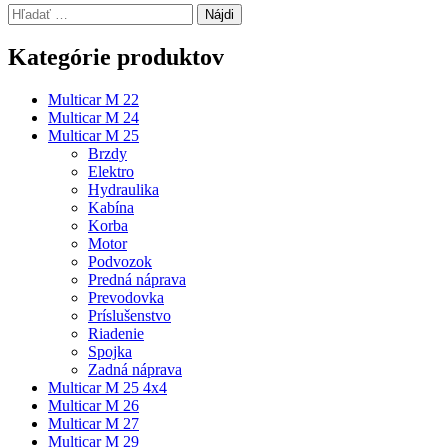
Hľadať:
Kategórie produktov
Multicar M 22
Multicar M 24
Multicar M 25
Brzdy
Elektro
Hydraulika
Kabína
Korba
Motor
Podvozok
Predná náprava
Prevodovka
Príslušenstvo
Riadenie
Spojka
Zadná náprava
Multicar M 25 4x4
Multicar M 26
Multicar M 27
Multicar M 29