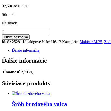
92,50
€
bez DPH
Stirnrad
Na sklade
množstvo
Veniec
Pridať do košíka
diferenciálu
Id. č.: 25281
Katalógové číslo:
H6-12
Kategórie:
Multicar M 25
,
Zad
Ďalšie informácie
Ďalšie informácie
Hmotnosť
2,70 kg
Súvisiace produkty
Šrôb brzdového valca