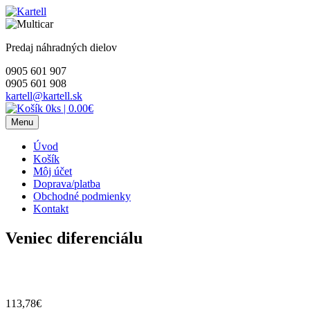
Skip
to
content
Predaj náhradných dielov
0905 601 907
0905 601 908
kartell@kartell.sk
0ks
|
0.00€
Menu
Úvod
Košík
Môj účet
Doprava/platba
Obchodné podmienky
Kontakt
Veniec diferenciálu
113,78
€