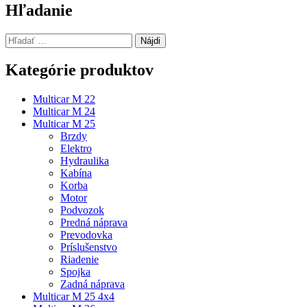
článku
Hľadanie
Hľadať:
Kategórie produktov
Multicar M 22
Multicar M 24
Multicar M 25
Brzdy
Elektro
Hydraulika
Kabína
Korba
Motor
Podvozok
Predná náprava
Prevodovka
Príslušenstvo
Riadenie
Spojka
Zadná náprava
Multicar M 25 4x4