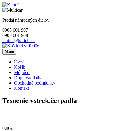
Skip
to
content
Predaj náhradných dielov
0905 601 907
0905 601 908
kartell@kartell.sk
0ks
|
0.00€
Menu
Úvod
Košík
Môj účet
Doprava/platba
Obchodné podmienky
Kontakt
Tesnenie vstrek.čerpadla
0,86
€