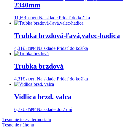
2340mm
11,69
€
Na sklade
Pridať do košíka
s DPH
Trubka brzdová-ľavá,valec-hadica
4,31
€
Na sklade
Pridať do košíka
s DPH
Trubka brzdová
4,31
€
Na sklade
Pridať do košíka
s DPH
Vidlica brzd. valca
6,77
€
Na sklade do 7 dní
s DPH
Navigácia
Tesnenie telesa termostatu
Tesnenie náhonu
v