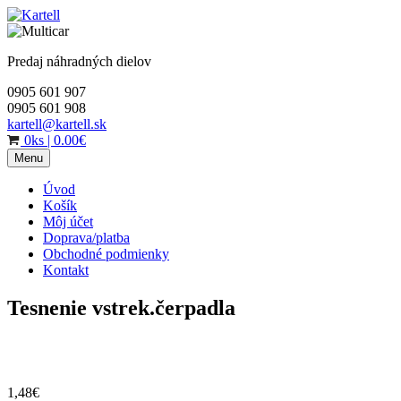
Skip
to
content
Predaj náhradných dielov
0905 601 907
0905 601 908
kartell@kartell.sk
0ks
|
0.00€
Menu
Úvod
Košík
Môj účet
Doprava/platba
Obchodné podmienky
Kontakt
Tesnenie vstrek.čerpadla
1,48
€