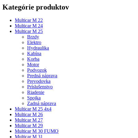
Kategórie produktov
Multicar M 22
Multicar M 24
Multicar M 25
Brzdy
Elektro
Hydraulika
Kabína
Korba
Motor
Podvozok
Predná náprava
Prevodovka
Príslušenstvo
Riadenie
Spojka
Zadná náprava
Multicar M 25 4x4
Multicar M 26
Multicar M 27
Multicar M 29
Multicar M 30 FUMO
Multicar M 31