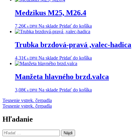
Medzikus M25, M26.4
7,26
€
Na sklade
Pridať do košíka
s DPH
Trubka brzdová-pravá ,valec-hadica
4,31
€
Na sklade
Pridať do košíka
s DPH
Manžeta hlavného brzd.valca
3,08
€
Na sklade
Pridať do košíka
s DPH
Navigácia
Tesnenie vstrek. čerpadla
Tesnenie vstrek. čerpadla
v
článku
Hľadanie
Hľadať: