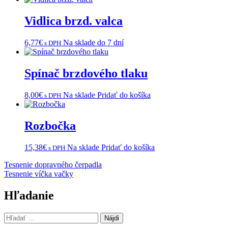
Vidlica brzd. valca
6,77
€
Na sklade do 7 dní
s DPH
Spínač brzdového tlaku
8,00
€
Na sklade
Pridať do košíka
s DPH
Rozbočka
15,38
€
Na sklade
Pridať do košíka
s DPH
Navigácia
Tesnenie dopravného čerpadla
Tesnenie víčka vačky
v
článku
Hľadanie
Hľadať: