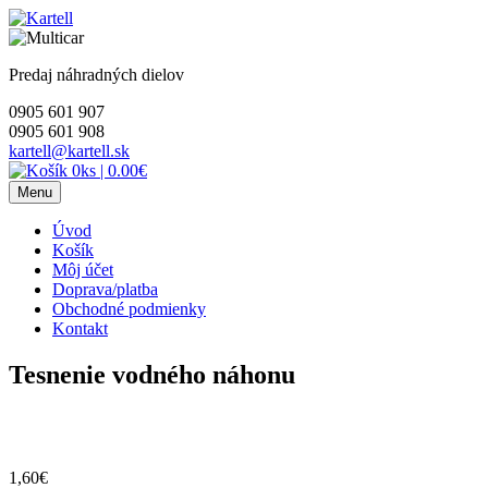
Skip
to
content
Predaj náhradných dielov
0905 601 907
0905 601 908
kartell@kartell.sk
0ks
|
0.00€
Menu
Úvod
Košík
Môj účet
Doprava/platba
Obchodné podmienky
Kontakt
Tesnenie vodného náhonu
1,60
€