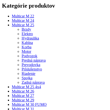
Kategórie produktov
Multicar M 22
Multicar M 24
Multicar M 25
Brzdy
Elektro
Hydraulika
Kabína
Korba
Motor
Podvozok
Predná náprava
Prevodovka
Príslušenstvo
Riadenie
Spojka
Zadná náprava
Multicar M 25 4x4
Multicar M 26
Multicar M 27
Multicar M 29
Multicar M 30 FUMO
Multicar M 31