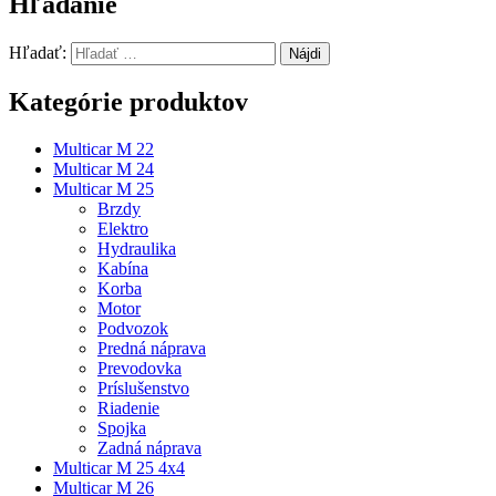
Hľadanie
Hľadať:
Kategórie produktov
Multicar M 22
Multicar M 24
Multicar M 25
Brzdy
Elektro
Hydraulika
Kabína
Korba
Motor
Podvozok
Predná náprava
Prevodovka
Príslušenstvo
Riadenie
Spojka
Zadná náprava
Multicar M 25 4x4
Multicar M 26