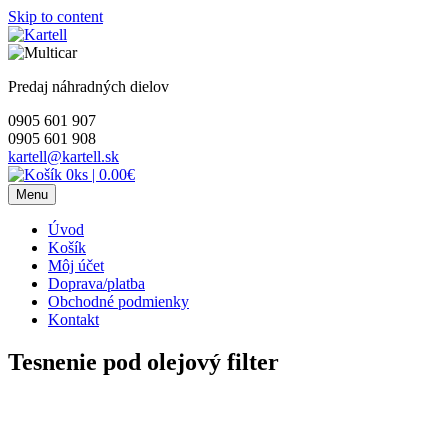
Skip to content
Predaj náhradných dielov
0905 601 907
0905 601 908
kartell@kartell.sk
0ks
|
0.00€
Menu
Úvod
Košík
Môj účet
Doprava/platba
Obchodné podmienky
Kontakt
Tesnenie pod olejový filter