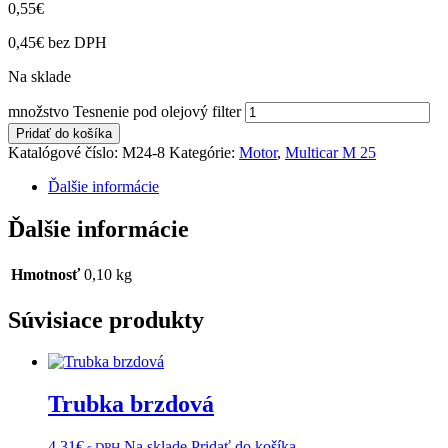
0,55
€
0,45
€
bez DPH
Na sklade
množstvo Tesnenie pod olejový filter
Pridať do košíka
Katalógové číslo:
M24-8
Kategórie:
Motor
,
Multicar M 25
Ďalšie informácie
Ďalšie informácie
Hmotnosť
0,10 kg
Súvisiace produkty
Trubka brzdová
4,31
€
Na sklade
Pridať do košíka
s DPH