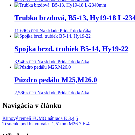
Trubka brzdová, B5-13, Hy19-18 L-2
11,69
€
Na sklade
Pridať do košíka
s DPH
Spojka brzd. trubiek B5-14, Hy19-22
3,94
€
Na sklade
Pridať do košíka
s DPH
Púzdro pedálu M25,M26.0
2,58
€
Na sklade
Pridať do košíka
s DPH
Navigácia v článku
Klinový remeň FUMO náhrada E-3,4,5
Tesnenie pod hlavu valca 1,51mm M26.7 E-4