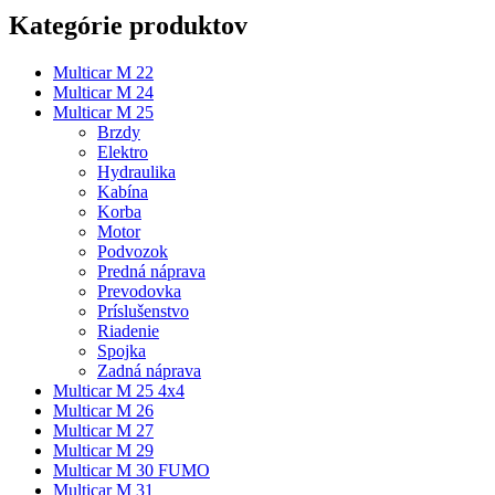
Kategórie produktov
Multicar M 22
Multicar M 24
Multicar M 25
Brzdy
Elektro
Hydraulika
Kabína
Korba
Motor
Podvozok
Predná náprava
Prevodovka
Príslušenstvo
Riadenie
Spojka
Zadná náprava
Multicar M 25 4x4
Multicar M 26
Multicar M 27
Multicar M 29
Multicar M 30 FUMO
Multicar M 31