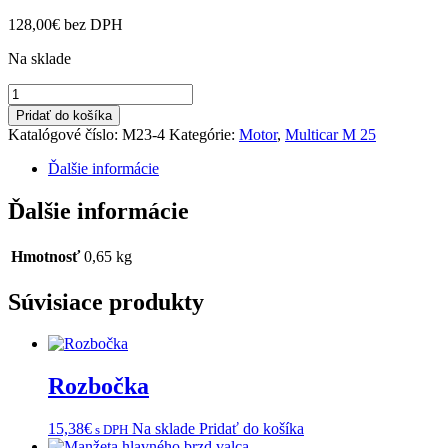
128,00
€
bez DPH
Na sklade
množstvo
Teleso
Pridať do košíka
palivového
Katalógové číslo:
M23-4
Kategórie:
Motor
,
Multicar M 25
filtra
orig.
Ďalšie informácie
Ďalšie informácie
Hmotnosť
0,65 kg
Súvisiace produkty
Rozbočka
15,38
€
Na sklade
Pridať do košíka
s DPH