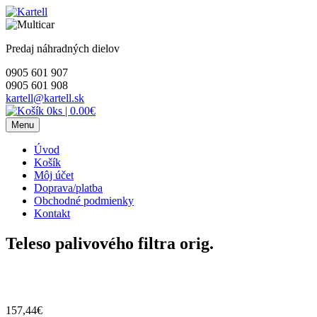
Skip
to
content
Predaj náhradných dielov
0905 601 907
0905 601 908
kartell@kartell.sk
0ks
|
0.00€
Menu
Úvod
Košík
Môj účet
Doprava/platba
Obchodné podmienky
Kontakt
Teleso palivového filtra orig.
157,44
€