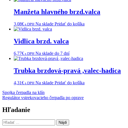
Manžeta hlavného brzd.valca
3,08
€
Na sklade
Pridať do košíka
s DPH
Vidlica brzd. valca
6,77
€
Na sklade do 7 dní
s DPH
Trubka brzdová-pravá ,valec-hadica
4,31
€
Na sklade
Pridať do košíka
s DPH
Navigácia
Spojka čerpadla na klín
Regulátor vstrekovacieho čerpadla po oprave
v
článku
Hľadanie
Hľadať: