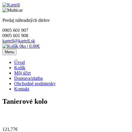
Skip
to
content
Predaj náhradných dielov
0905 601 907
0905 601 908
kartell@kartell.sk
0ks
|
0.00€
Menu
Úvod
Košík
Môj účet
Doprava/platba
Obchodné podmienky
Kontakt
Tanierové kolo
121,77
€