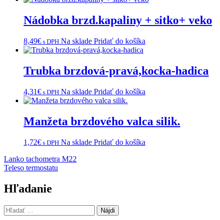
Nádobka brzd.kapaliny + sitko+ veko
8,49
€
Na sklade
Pridať do košíka
s DPH
Trubka brzdová-pravá,kocka-hadica
4,31
€
Na sklade
Pridať do košíka
s DPH
Manžeta brzdového valca silik.
1,72
€
Na sklade
Pridať do košíka
s DPH
Navigácia
Lanko tachometra M22
Teleso termostatu
v
článku
Hľadanie
Hľadať: