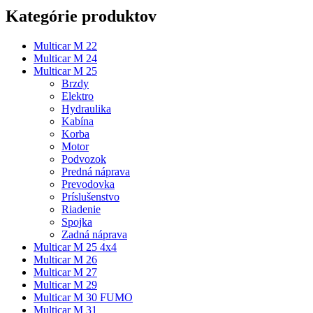
Kategórie produktov
Multicar M 22
Multicar M 24
Multicar M 25
Brzdy
Elektro
Hydraulika
Kabína
Korba
Motor
Podvozok
Predná náprava
Prevodovka
Príslušenstvo
Riadenie
Spojka
Zadná náprava
Multicar M 25 4x4
Multicar M 26
Multicar M 27
Multicar M 29
Multicar M 30 FUMO
Multicar M 31