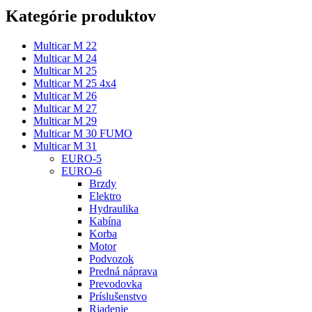
Kategórie produktov
Multicar M 22
Multicar M 24
Multicar M 25
Multicar M 25 4x4
Multicar M 26
Multicar M 27
Multicar M 29
Multicar M 30 FUMO
Multicar M 31
EURO-5
EURO-6
Brzdy
Elektro
Hydraulika
Kabína
Korba
Motor
Podvozok
Predná náprava
Prevodovka
Príslušenstvo
Riadenie