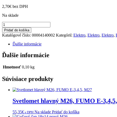
2,70
€
bez DPH
Na sklade
množstvo
Symbol
Pridať do košíka
žltý
Katalógové číslo:
00004140002
Kategórií:
Elektro
,
Elektro
,
Elektro
,
M27,M31
Ďalšie informácie
Ďalšie informácie
Hmotnosť
0,10 kg
Súvisiace produkty
Svetlomet hlavný M26, FUMO E-3,4,5
55,35
€
Na sklade
Pridať do košíka
s DPH