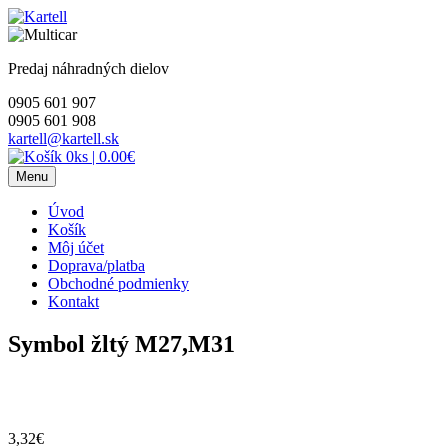
Skip
to
content
Predaj náhradných dielov
0905 601 907
0905 601 908
kartell@kartell.sk
0ks
|
0.00€
Menu
Úvod
Košík
Môj účet
Doprava/platba
Obchodné podmienky
Kontakt
Symbol žltý M27,M31
3,32
€