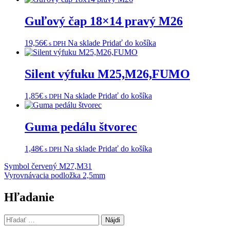
Guľový čap 18×14 pravý M26
19,56
€
Na sklade
Pridať do košíka
s DPH
Silent výfuku M25,M26,FUMO
1,85
€
Na sklade
Pridať do košíka
s DPH
Guma pedálu štvorec
1,48
€
Na sklade
Pridať do košíka
s DPH
Navigácia
Symbol červený M27,M31
Vyrovnávacia podložka 2,5mm
v
článku
Hľadanie
Hľadať: