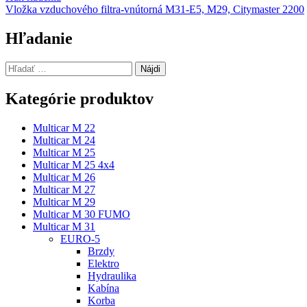
Vložka vzduchového filtra-vnútorná M31-E5, M29, Citymaster 2200
v
článku
Hľadanie
Hľadať:
Kategórie produktov
Multicar M 22
Multicar M 24
Multicar M 25
Multicar M 25 4x4
Multicar M 26
Multicar M 27
Multicar M 29
Multicar M 30 FUMO
Multicar M 31
EURO-5
Brzdy
Elektro
Hydraulika
Kabína
Korba