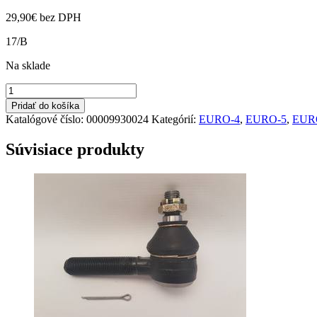
29,90
€
bez DPH
17/B
Na sklade
množstvo
Spona
Pridať do košíka
výfuku
Katalógové číslo:
00009930024
Kategórií:
EURO-4
,
EURO-5
,
EUR
FUMO
E.4,5,
Súvisiace produkty
M27
M31-
E5