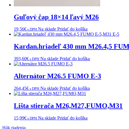
Guľový čap 18×14 ľavý M26
19,56
€
Na sklade
Pridať do košíka
s DPH
Kardan.hriadeľ 430 mm M26.4,5 FU
393,60
€
Na sklade
Pridať do košíka
s DPH
Alternátor M26.5 FUMO E-3
264,45
€
Na sklade
Pridať do košíka
s DPH
Lišta stierača M26,M27,FUMO,M31
15,99
€
Na sklade
Pridať do košíka
s DPH
Navigácia
Hák riadenia