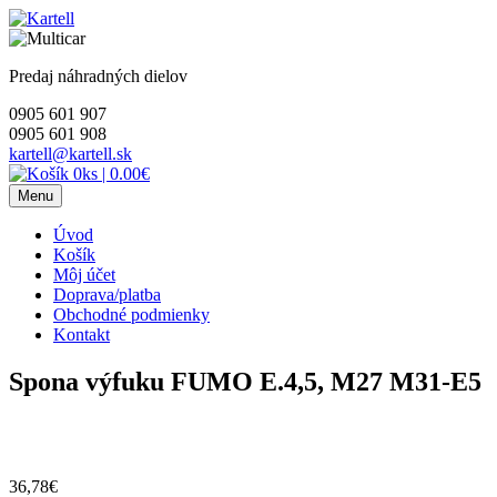
Skip
to
content
Predaj náhradných dielov
0905 601 907
0905 601 908
kartell@kartell.sk
0ks
|
0.00€
Menu
Úvod
Košík
Môj účet
Doprava/platba
Obchodné podmienky
Kontakt
Spona výfuku FUMO E.4,5, M27 M31-E5
36,78
€