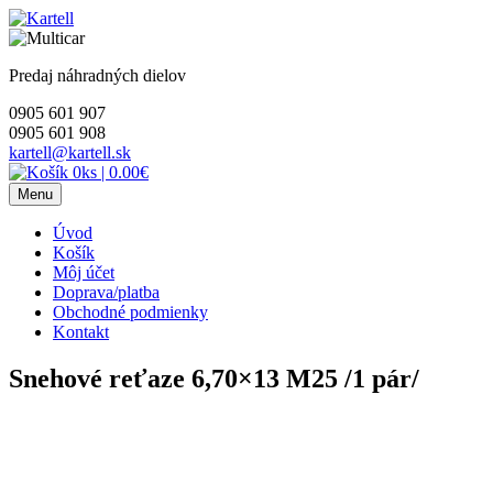
Skip
to
content
Predaj náhradných dielov
0905 601 907
0905 601 908
kartell@kartell.sk
0ks
|
0.00€
Menu
Úvod
Košík
Môj účet
Doprava/platba
Obchodné podmienky
Kontakt
Snehové reťaze 6,70×13 M25 /1 pár/