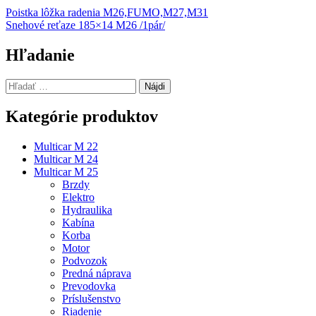
Navigácia
Poistka lôžka radenia M26,FUMO,M27,M31
Snehové reťaze 185×14 M26 /1pár/
v
článku
Hľadanie
Hľadať:
Kategórie produktov
Multicar M 22
Multicar M 24
Multicar M 25
Brzdy
Elektro
Hydraulika
Kabína
Korba
Motor
Podvozok
Predná náprava
Prevodovka
Príslušenstvo
Riadenie