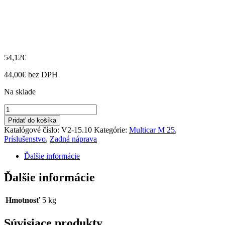
54,12
€
44,00
€
bez DPH
Na sklade
množstvo
Snehové
Pridať do košíka
reťaze
Katalógové číslo:
V2-15.10
Kategórie:
Multicar M 25
,
6,70x13
Príslušenstvo
,
Zadná náprava
M25
/1
Ďalšie informácie
pár/
Ďalšie informácie
Hmotnosť
5 kg
Súvisiace produkty