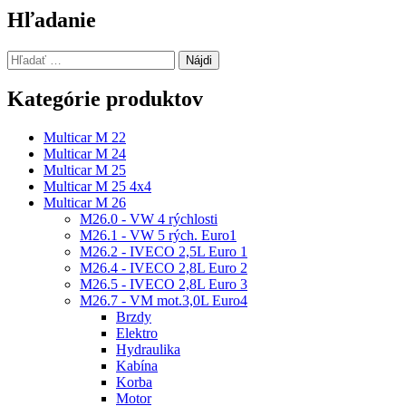
článku
Hľadanie
Hľadať:
Kategórie produktov
Multicar M 22
Multicar M 24
Multicar M 25
Multicar M 25 4x4
Multicar M 26
M26.0 - VW 4 rýchlosti
M26.1 - VW 5 rých. Euro1
M26.2 - IVECO 2,5L Euro 1
M26.4 - IVECO 2,8L Euro 2
M26.5 - IVECO 2,8L Euro 3
M26.7 - VM mot.3,0L Euro4
Brzdy
Elektro
Hydraulika
Kabína
Korba
Motor