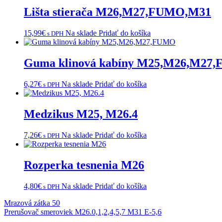
Lišta stierača M26,M27,FUMO,M31
15,99
€
Na sklade
Pridať do košíka
s DPH
Guma klinová kabíny M25,M26,M27
6,27
€
Na sklade
Pridať do košíka
s DPH
Medzikus M25, M26.4
7,26
€
Na sklade
Pridať do košíka
s DPH
Rozperka tesnenia M26
4,80
€
Na sklade
Pridať do košíka
s DPH
Navigácia
Mrazová zátka 50
Prerušovač smeroviek M26.0,1,2,4,5,7 M31 E-5,6
v