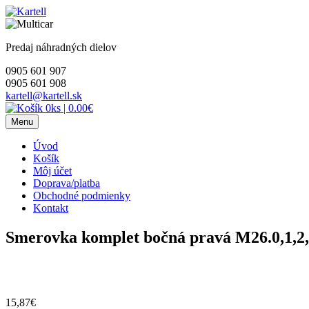
Skip
to
content
Predaj náhradných dielov
0905 601 907
0905 601 908
kartell@kartell.sk
0ks
|
0.00€
Menu
Úvod
Košík
Môj účet
Doprava/platba
Obchodné podmienky
Kontakt
Smerovka komplet bočná pravá M26.0,1,2,
15,87
€