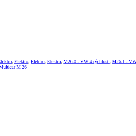
lektro
,
Elektro
,
Elektro
,
Elektro
,
M26.0 - VW 4 rýchlosti
,
M26.1 - VW
Multicar M 26