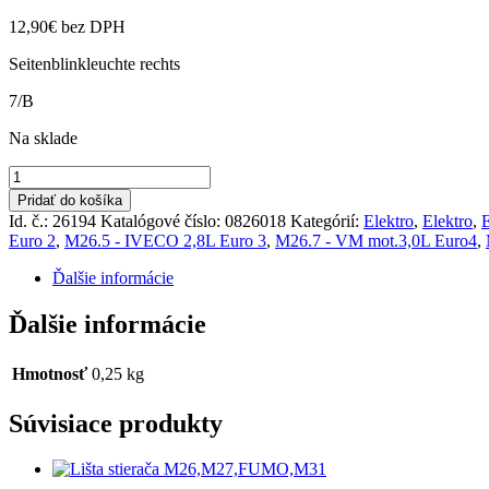
12,90
€
bez DPH
Seitenblinkleuchte rechts
7/B
Na sklade
množstvo
Smerovka
Pridať do košíka
komplet
Id. č.: 26194
Katalógové číslo:
0826018
Kategórií:
Elektro
,
Elektro
,
E
bočná
Euro 2
,
M26.5 - IVECO 2,8L Euro 3
,
M26.7 - VM mot.3,0L Euro4
,
pravá
M26.0,1,2,4,5,7
Ďalšie informácie
Ďalšie informácie
Hmotnosť
0,25 kg
Súvisiace produkty