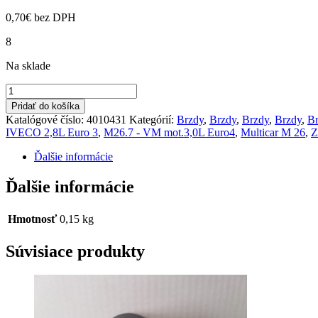
0,70
€
bez DPH
8
Na sklade
množstvo
Skrutka
Pridať do košíka
zad.nápravy
Katalógové číslo:
4010431
Kategórií:
Brzdy
,
Brzdy
,
Brzdy
,
Brzdy
,
B
M26.0,1,2,4,5,7
IVECO 2,8L Euro 3
,
M26.7 - VM mot.3,0L Euro4
,
Multicar M 26
,
Z
Ďalšie informácie
Ďalšie informácie
Hmotnosť
0,15 kg
Súvisiace produkty