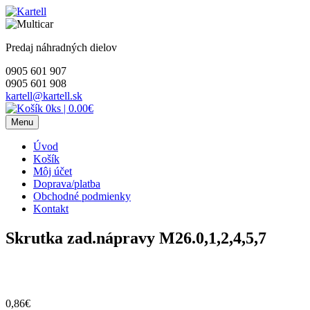
Skip
to
content
Predaj náhradných dielov
0905 601 907
0905 601 908
kartell@kartell.sk
0ks
|
0.00€
Menu
Úvod
Košík
Môj účet
Doprava/platba
Obchodné podmienky
Kontakt
Skrutka zad.nápravy M26.0,1,2,4,5,7
0,86
€