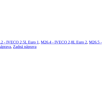
2 - IVECO 2,5L Euro 1
,
M26.4 - IVECO 2,8L Euro 2
,
M26.5 -
náprava
,
Zadná náprava