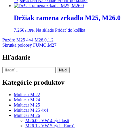
17,84
€
Na sklade
Pridať do košíka
s DPH
Držiak ramena zrkadla M25, M26.0
7,26
€
Na sklade
Pridať do košíka
s DPH
Navigácia
Puzdro M25 4×4 M26.0,1,2
Skrutka poloosy FUMO,M27
v
článku
Hľadanie
Hľadať:
Kategórie produktov
Multicar M 22
Multicar M 24
Multicar M 25
Multicar M 25 4x4
Multicar M 26
M26.0 - VW 4 rýchlosti
M26.1 - VW 5 rých. Euro1