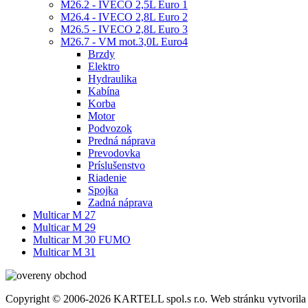
M26.2 - IVECO 2,5L Euro 1
M26.4 - IVECO 2,8L Euro 2
M26.5 - IVECO 2,8L Euro 3
M26.7 - VM mot.3,0L Euro4
Brzdy
Elektro
Hydraulika
Kabína
Korba
Motor
Podvozok
Predná náprava
Prevodovka
Príslušenstvo
Riadenie
Spojka
Zadná náprava
Multicar M 27
Multicar M 29
Multicar M 30 FUMO
Multicar M 31
Copyright © 2006-2026 KARTELL spol.s r.o. Web stránku vytvorila