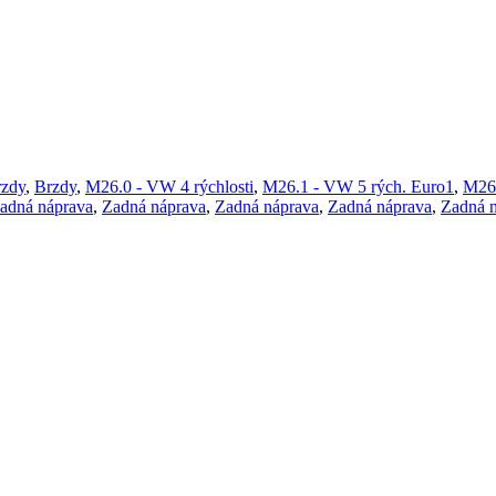
rzdy
,
Brzdy
,
M26.0 - VW 4 rýchlosti
,
M26.1 - VW 5 rých. Euro1
,
M26.
adná náprava
,
Zadná náprava
,
Zadná náprava
,
Zadná náprava
,
Zadná 