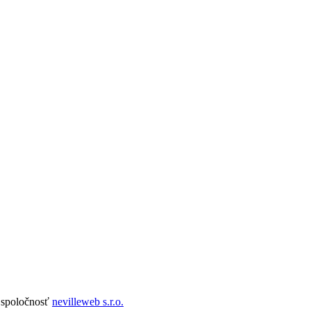
 spoločnosť
nevilleweb s.r.o.