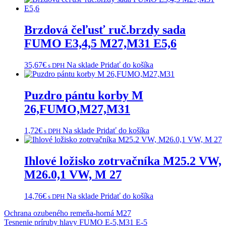
Brzdová čeľusť ruč.brzdy sada
FUMO E3,4,5 M27,M31 E5,6
35,67
€
Na sklade
Pridať do košíka
s DPH
Puzdro pántu korby M
26,FUMO,M27,M31
1,72
€
Na sklade
Pridať do košíka
s DPH
Ihlové ložisko zotrvačníka M25.2 VW,
M26.0,1 VW, M 27
14,76
€
Na sklade
Pridať do košíka
s DPH
Navigácia
Ochrana ozubeného remeňa-horná M27
Tesnenie príruby hlavy FUMO E-5,M31 E-5