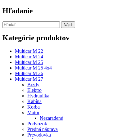
v
článku
Hľadanie
Hľadať:
Kategórie produktov
Multicar M 22
Multicar M 24
Multicar M 25
Multicar M 25 4x4
Multicar M 26
Multicar M 27
Brzdy
Elektro
Hydraulika
Kabína
Korba
Motor
Nezaradené
Podvozok
Predná náprava
Prevodovka