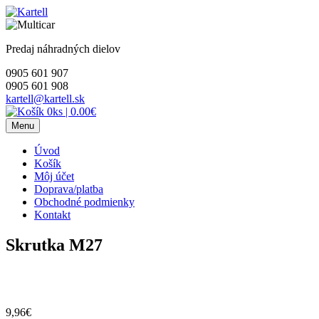
Skip
to
content
Predaj náhradných dielov
0905 601 907
0905 601 908
kartell@kartell.sk
0ks
|
0.00€
Menu
Úvod
Košík
Môj účet
Doprava/platba
Obchodné podmienky
Kontakt
Skrutka M27
9,96
€