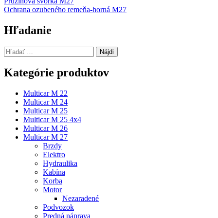
Navigácia
Pružinová svorka M27
Ochrana ozubeného remeňa-horná M27
v
článku
Hľadanie
Hľadať:
Kategórie produktov
Multicar M 22
Multicar M 24
Multicar M 25
Multicar M 25 4x4
Multicar M 26
Multicar M 27
Brzdy
Elektro
Hydraulika
Kabína
Korba
Motor
Nezaradené
Podvozok
Predná náprava