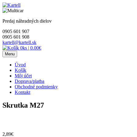
Skip
to
content
Predaj náhradných dielov
0905 601 907
0905 601 908
kartell@kartell.sk
0ks
|
0.00€
Menu
Úvod
Košík
Môj účet
Doprava/platba
Obchodné podmienky
Kontakt
Skrutka M27
2,89
€