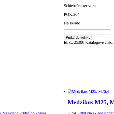
Schiebefenster vorn
POK.204
Na sklade
množstvo
Sklo
Pridať do košíka
bočné
Id. č.: 25390
Katalógové číslo
posuvné
Medzikus M25, M
Na sklade
Pridať do košíka
7,26
€
Na sklade
Prida
H
s DPH