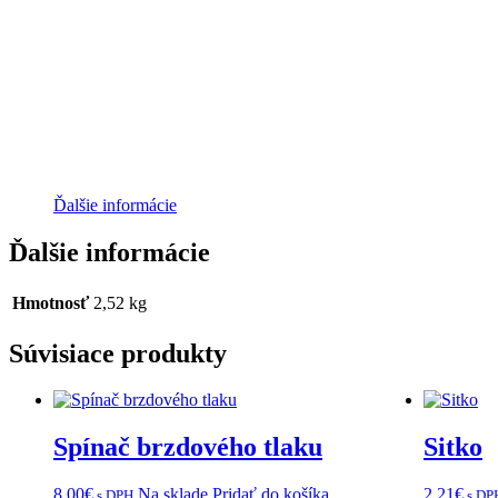
Ďalšie informácie
Ďalšie informácie
Hmotnosť
2,52 kg
Súvisiace produkty
Spínač brzdového tlaku
Sitko
8,00
€
Na sklade
Pridať do košíka
2,21
€
s DPH
s DP