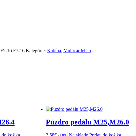
:
F5-16 F7-16
Kategórie:
Kabína
,
Multicar M 25
26.4
Púzdro pedálu M25,M26.0
ť do košíka
2,58
€
Na sklade
Pridať do košíka
s DPH