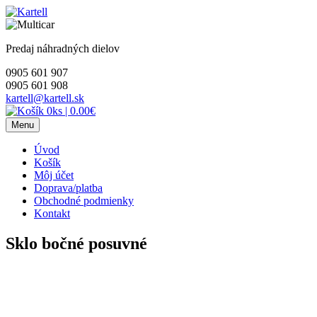
Skip
to
content
Predaj náhradných dielov
0905 601 907
0905 601 908
kartell@kartell.sk
0ks
|
0.00€
Menu
Úvod
Košík
Môj účet
Doprava/platba
Obchodné podmienky
Kontakt
Sklo bočné posuvné