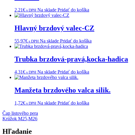
2,21
€
Na sklade
Pridať do košíka
s DPH
Hlavný brzdový valec-CZ
55,97
€
Na sklade
Pridať do košíka
s DPH
Trubka brzdová-pravá,kocka-hadica
4,31
€
Na sklade
Pridať do košíka
s DPH
Manžeta brzdového valca silik.
1,72
€
Na sklade
Pridať do košíka
s DPH
Navigácia
Čap listového pera
Krúžok M25,M26
v
článku
Hľadanie