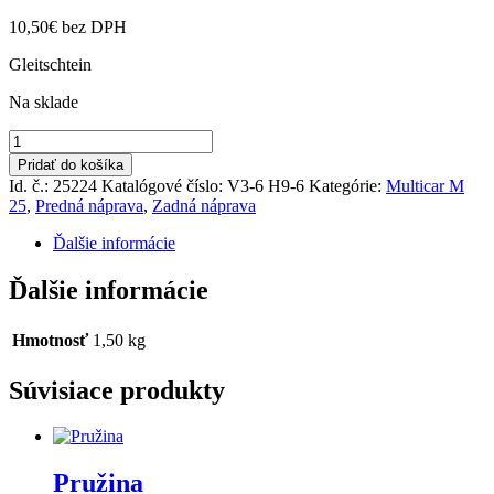
10,50
€
bez DPH
Gleitschtein
Na sklade
množstvo
Sedlo
Pridať do košíka
listového
Id. č.: 25224
Katalógové číslo:
V3-6 H9-6
Kategórie:
Multicar M
pera
25
,
Predná náprava
,
Zadná náprava
Ďalšie informácie
Ďalšie informácie
Hmotnosť
1,50 kg
Súvisiace produkty
Pružina