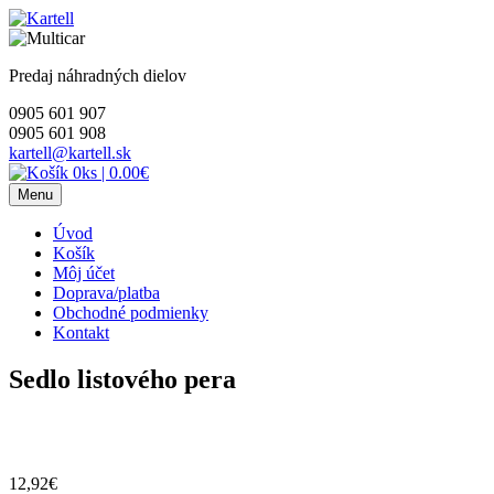
Skip
to
content
Predaj náhradných dielov
0905 601 907
0905 601 908
kartell@kartell.sk
0ks
|
0.00€
Menu
Úvod
Košík
Môj účet
Doprava/platba
Obchodné podmienky
Kontakt
Sedlo listového pera
12,92
€