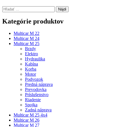
Hľadať:
Kategórie produktov
Multicar M 22
Multicar M 24
Multicar M 25
Brzdy
Elektro
Hydraulika
Kabína
Korba
Motor
Podvozok
Predná náprava
Prevodovka
Príslušenstvo
Riadenie
Spojka
Zadná náprava
Multicar M 25 4x4
Multicar M 26
Multicar M 27