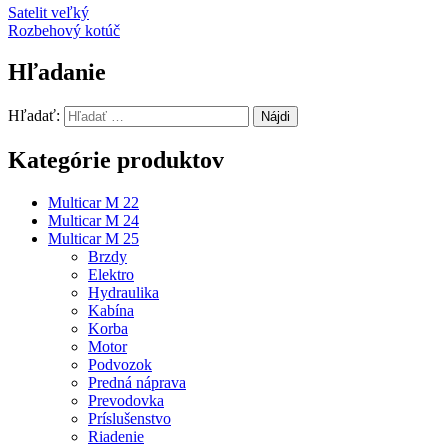
Satelit veľký
Rozbehový kotúč
Hľadanie
Hľadať:
Kategórie produktov
Multicar M 22
Multicar M 24
Multicar M 25
Brzdy
Elektro
Hydraulika
Kabína
Korba
Motor
Podvozok
Predná náprava
Prevodovka
Príslušenstvo
Riadenie