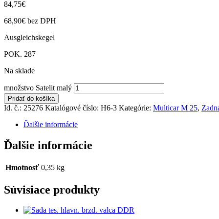
84,75
€
68,90
€
bez DPH
Ausgleichskegel
POK. 287
Na sklade
množstvo Satelit malý
Pridať do košíka
Id. č.: 25276
Katalógové číslo:
H6-3
Kategórie:
Multicar M 25
,
Zadn
Ďalšie informácie
Ďalšie informácie
Hmotnosť
0,35 kg
Súvisiace produkty