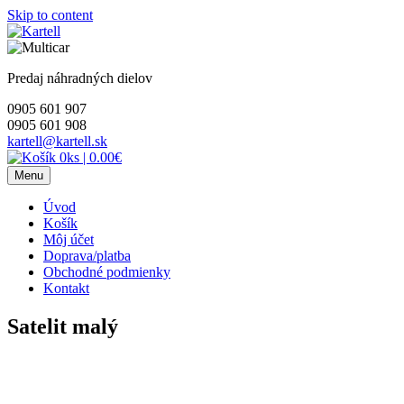
Skip to content
Predaj náhradných dielov
0905 601 907
0905 601 908
kartell@kartell.sk
0ks
|
0.00€
Menu
Úvod
Košík
Môj účet
Doprava/platba
Obchodné podmienky
Kontakt
Satelit malý