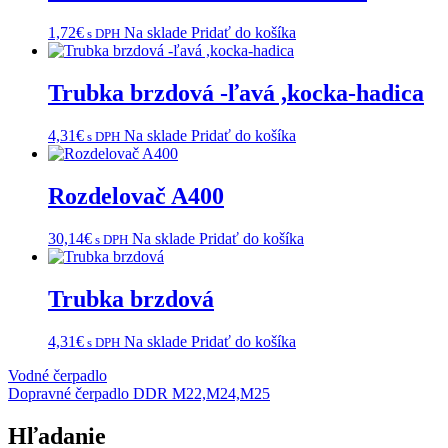
1,72
€
Na sklade
Pridať do košíka
s DPH
Trubka brzdová -ľavá ,kocka-hadica
4,31
€
Na sklade
Pridať do košíka
s DPH
Rozdelovač A400
30,14
€
Na sklade
Pridať do košíka
s DPH
Trubka brzdová
4,31
€
Na sklade
Pridať do košíka
s DPH
Navigácia
Vodné čerpadlo
Dopravné čerpadlo DDR M22,M24,M25
v
článku
Hľadanie