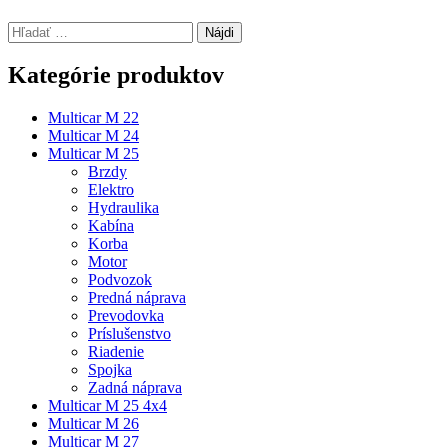
Hľadať:
Kategórie produktov
Multicar M 22
Multicar M 24
Multicar M 25
Brzdy
Elektro
Hydraulika
Kabína
Korba
Motor
Podvozok
Predná náprava
Prevodovka
Príslušenstvo
Riadenie
Spojka
Zadná náprava
Multicar M 25 4x4
Multicar M 26
Multicar M 27