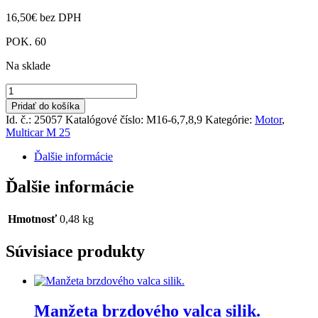
16,50
€
bez DPH
POK. 60
Na sklade
množstvo
Sada
Pridať do košíka
vstrek.potrubí
Id. č.: 25057
Katalógové číslo:
M16-6,7,8,9
Kategórie:
Motor
,
Multicar M 25
Ďalšie informácie
Ďalšie informácie
Hmotnosť
0,48 kg
Súvisiace produkty
Manžeta brzdového valca silik.