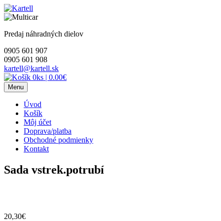
Skip
to
content
Predaj náhradných dielov
0905 601 907
0905 601 908
kartell@kartell.sk
0ks
|
0.00€
Menu
Úvod
Košík
Môj účet
Doprava/platba
Obchodné podmienky
Kontakt
Sada vstrek.potrubí
20,30
€