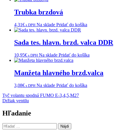
Trubka brzdová
4,31
€
Na sklade
Pridať do košíka
s DPH
Sada tes. hlavn. brzd. valca DDR
10,95
€
Na sklade
Pridať do košíka
s DPH
Manžeta hlavného brzd.valca
3,08
€
Na sklade
Pridať do košíka
s DPH
Navigácia
Tyč volantu spodná FUMO E-3,4,5,M27
Držiak ventilu
v
článku
Hľadanie
Hľadať: