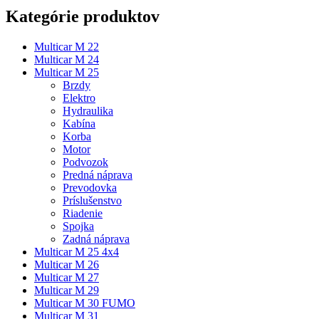
Kategórie produktov
Multicar M 22
Multicar M 24
Multicar M 25
Brzdy
Elektro
Hydraulika
Kabína
Korba
Motor
Podvozok
Predná náprava
Prevodovka
Príslušenstvo
Riadenie
Spojka
Zadná náprava
Multicar M 25 4x4
Multicar M 26
Multicar M 27
Multicar M 29
Multicar M 30 FUMO
Multicar M 31