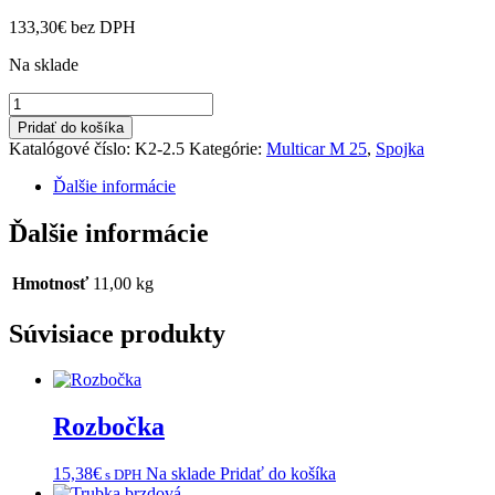
133,30
€
bez DPH
Na sklade
množstvo
Sada
Pridať do košíka
spojková
Katalógové číslo:
K2-2.5
Kategórie:
Multicar M 25
,
Spojka
M25
Ďalšie informácie
Ďalšie informácie
Hmotnosť
11,00 kg
Súvisiace produkty
Rozbočka
15,38
€
Na sklade
Pridať do košíka
s DPH