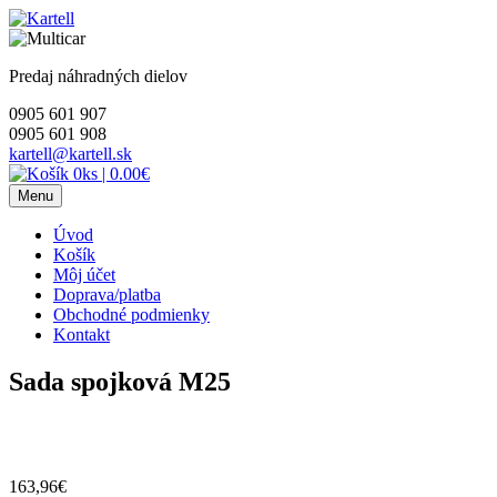
Skip
to
content
Predaj náhradných dielov
0905 601 907
0905 601 908
kartell@kartell.sk
0ks
|
0.00€
Menu
Úvod
Košík
Môj účet
Doprava/platba
Obchodné podmienky
Kontakt
Sada spojková M25
163,96
€