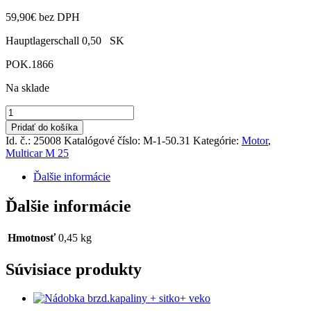
59,90
€
bez DPH
Hauptlagerschall 0,50 SK
POK.1866
Na sklade
množstvo
Sada
Pridať do košíka
hlavných
Id. č.: 25008
Katalógové číslo:
M-1-50.31
Kategórie:
Motor
,
ložísk
Multicar M 25
III.výbrus
DDR
Ďalšie informácie
Ďalšie informácie
Hmotnosť
0,45 kg
Súvisiace produkty