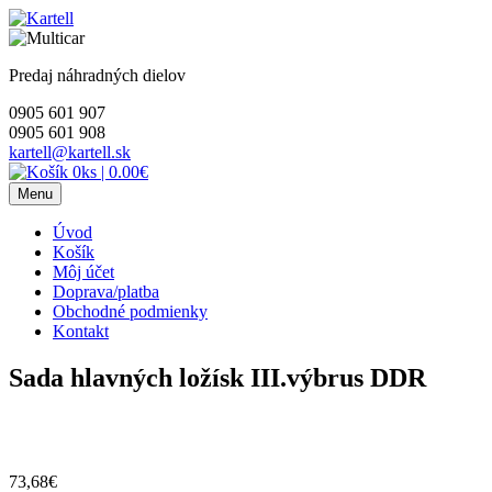
Skip
to
content
Predaj náhradných dielov
0905 601 907
0905 601 908
kartell@kartell.sk
0ks
|
0.00€
Menu
Úvod
Košík
Môj účet
Doprava/platba
Obchodné podmienky
Kontakt
Sada hlavných ložísk III.výbrus DDR
73,68
€