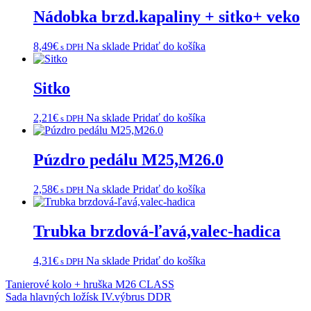
Nádobka brzd.kapaliny + sitko+ veko
8,49
€
Na sklade
Pridať do košíka
s DPH
Sitko
2,21
€
Na sklade
Pridať do košíka
s DPH
Púzdro pedálu M25,M26.0
2,58
€
Na sklade
Pridať do košíka
s DPH
Trubka brzdová-ľavá,valec-hadica
4,31
€
Na sklade
Pridať do košíka
s DPH
Navigácia
Tanierové kolo + hruška M26 CLASS
Sada hlavných ložísk IV.výbrus DDR
v