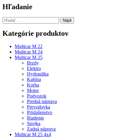
článku
Hľadanie
Hľadať:
Kategórie produktov
Multicar M 22
Multicar M 24
Multicar M 25
Brzdy
Elektro
Hydraulika
Kabína
Korba
Motor
Podvozok
Predná náprava
Prevodovka
Príslušenstvo
Riadenie
Spojka
Zadná náprava
Multicar M 25 4x4