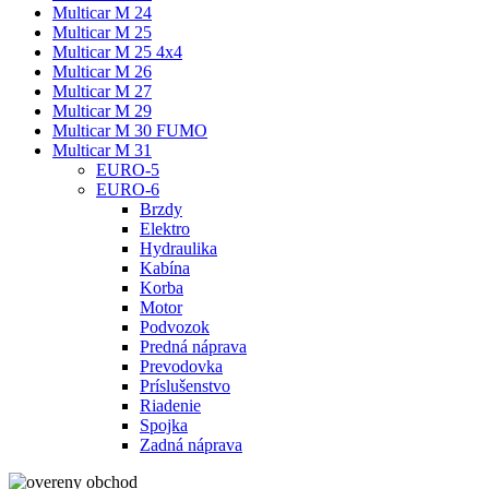
Multicar M 24
Multicar M 25
Multicar M 25 4x4
Multicar M 26
Multicar M 27
Multicar M 29
Multicar M 30 FUMO
Multicar M 31
EURO-5
EURO-6
Brzdy
Elektro
Hydraulika
Kabína
Korba
Motor
Podvozok
Predná náprava
Prevodovka
Príslušenstvo
Riadenie
Spojka
Zadná náprava