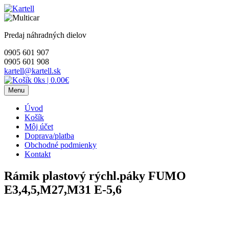
Skip
to
content
Predaj náhradných dielov
0905 601 907
0905 601 908
kartell@kartell.sk
0ks
|
0.00€
Menu
Úvod
Košík
Môj účet
Doprava/platba
Obchodné podmienky
Kontakt
Rámik plastový rýchl.páky FUMO
E3,4,5,M27,M31 E-5,6