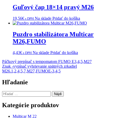
Guľový čap 18×14 pravý M26
19,56
€
Na sklade
Pridať do košíka
s DPH
Puzdro stabilizátora Multicar
M26,FUMO
4,43
€
Na sklade
Pridať do košíka
s DPH
Navigácia
Páčkový prepínač s tempomatom FUMO E3,4,5,M27
Znak -vypínač vyhrievanie spätných zrkadiel
v
M26.1,2,4,5,7,M27,FUMOE-3,4,5
článku
Hľadanie
Hľadať:
Kategórie produktov
Multicar M 22