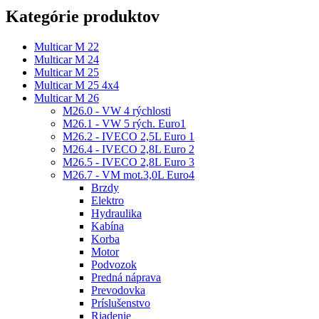
Kategórie produktov
Multicar M 22
Multicar M 24
Multicar M 25
Multicar M 25 4x4
Multicar M 26
M26.0 - VW 4 rýchlosti
M26.1 - VW 5 rých. Euro1
M26.2 - IVECO 2,5L Euro 1
M26.4 - IVECO 2,8L Euro 2
M26.5 - IVECO 2,8L Euro 3
M26.7 - VM mot.3,0L Euro4
Brzdy
Elektro
Hydraulika
Kabína
Korba
Motor
Podvozok
Predná náprava
Prevodovka
Príslušenstvo
Riadenie