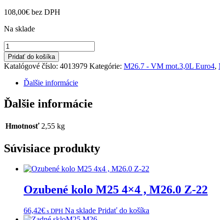
108,00
€
bez DPH
Na sklade
množstvo
Rám
Pridať do košíka
chladiča
Katalógové číslo:
4013979
Kategórie:
M26.7 - VM mot.3,0L Euro4
,
M26.7
E-
Ďalšie informácie
4
Ďalšie informácie
Hmotnosť
2,55 kg
Súvisiace produkty
Ozubené kolo M25 4×4 , M26.0 Z-22
66,42
€
Na sklade
Pridať do košíka
s DPH