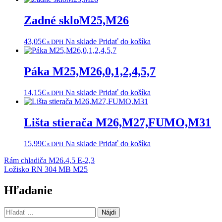
Zadné skloM25,M26
43,05
€
Na sklade
Pridať do košíka
s DPH
Páka M25,M26,0,1,2,4,5,7
14,15
€
Na sklade
Pridať do košíka
s DPH
Lišta stierača M26,M27,FUMO,M31
15,99
€
Na sklade
Pridať do košíka
s DPH
Navigácia
Rám chladiča M26.4,5 E-2,3
Ložisko RN 304 MB M25
v
článku
Hľadanie
Hľadať: