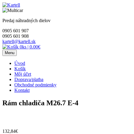
Skip
to
content
Predaj náhradných dielov
0905 601 907
0905 601 908
kartell@kartell.sk
0ks
|
0.00€
Menu
Úvod
Košík
Môj účet
Doprava/platba
Obchodné podmienky
Kontakt
Rám chladiča M26.7 E-4
132,84
€