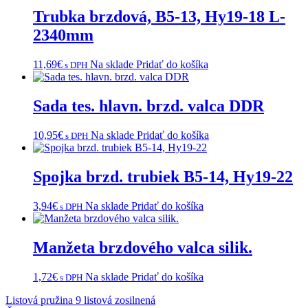
Trubka brzdová, B5-13, Hy19-18 L-
2340mm
11,69
€
Na sklade
Pridať do košíka
s DPH
Sada tes. hlavn. brzd. valca DDR
10,95
€
Na sklade
Pridať do košíka
s DPH
Spojka brzd. trubiek B5-14, Hy19-22
3,94
€
Na sklade
Pridať do košíka
s DPH
Manžeta brzdového valca silik.
1,72
€
Na sklade
Pridať do košíka
s DPH
Navigácia
Listová pružina 9 listová zosilnená