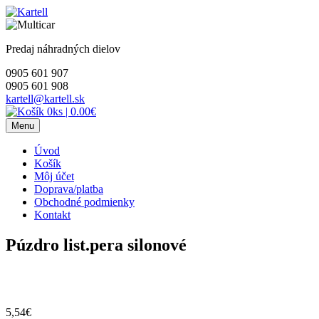
Skip
to
content
Predaj náhradných dielov
0905 601 907
0905 601 908
kartell@kartell.sk
0ks
|
0.00€
Menu
Úvod
Košík
Môj účet
Doprava/platba
Obchodné podmienky
Kontakt
Púzdro list.pera silonové
5,54
€