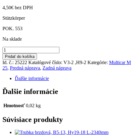
4,50
€
bez DPH
Stützkörper
POK. 553
Na sklade
množstvo
Púzdro
Pridať do košíka
list.pera
Id. č.: 25222
Katalógové číslo:
V3-2 ,H9-2
Kategórie:
Multicar M
silonové
25
,
Predná náprava
,
Zadná náprava
Ďalšie informácie
Ďalšie informácie
Hmotnosť
0,02 kg
Súvisiace produkty