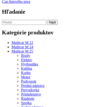
Čap listového pera
v
článku
Hľadanie
Hľadať:
Kategórie produktov
Multicar M 22
Multicar M 24
Multicar M 25
Brzdy
Elektro
Hydraulika
Kabína
Korba
Motor
Podvozok
Predná náprava
Prevodovka
Príslušenstvo
Riadenie
Spojka