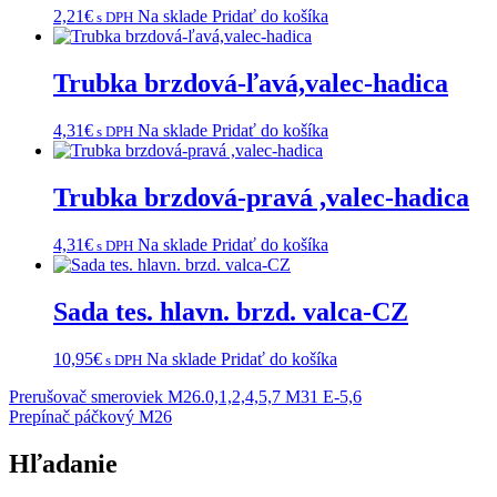
2,21
€
Na sklade
Pridať do košíka
s DPH
Trubka brzdová-ľavá,valec-hadica
4,31
€
Na sklade
Pridať do košíka
s DPH
Trubka brzdová-pravá ,valec-hadica
4,31
€
Na sklade
Pridať do košíka
s DPH
Sada tes. hlavn. brzd. valca-CZ
10,95
€
Na sklade
Pridať do košíka
s DPH
Navigácia
Prerušovač smeroviek M26.0,1,2,4,5,7 M31 E-5,6
Prepínač páčkový M26
v
článku
Hľadanie