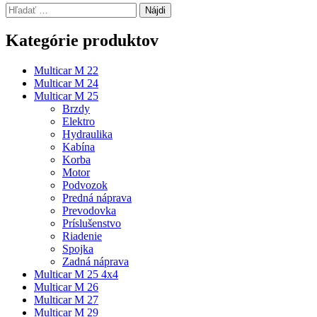
Hľadať:
Kategórie produktov
Multicar M 22
Multicar M 24
Multicar M 25
Brzdy
Elektro
Hydraulika
Kabína
Korba
Motor
Podvozok
Predná náprava
Prevodovka
Príslušenstvo
Riadenie
Spojka
Zadná náprava
Multicar M 25 4x4
Multicar M 26
Multicar M 27
Multicar M 29