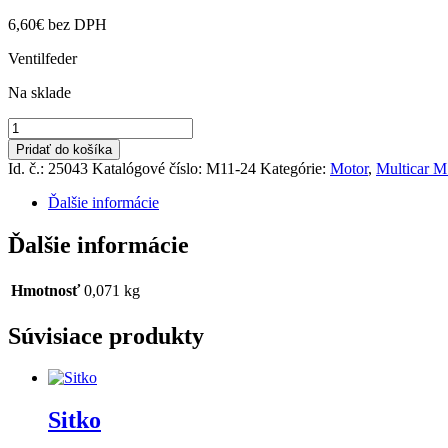
6,60
€
bez DPH
Ventilfeder
Na sklade
množstvo
Pružina
Pridať do košíka
ventilu
Id. č.: 25043
Katalógové číslo:
M11-24
Kategórie:
Motor
,
Multicar M
Ďalšie informácie
Ďalšie informácie
Hmotnosť
0,071 kg
Súvisiace produkty
Sitko