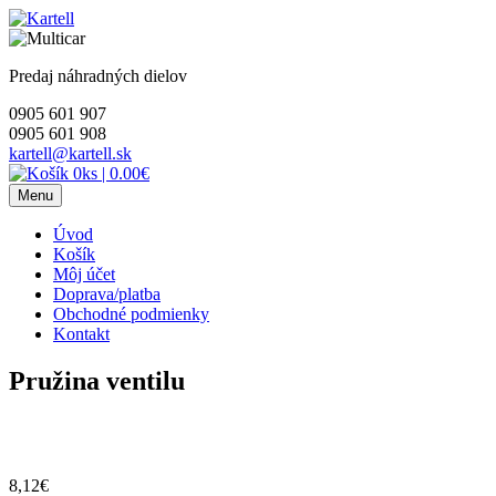
Skip
to
content
Predaj náhradných dielov
0905 601 907
0905 601 908
kartell@kartell.sk
0ks
|
0.00€
Menu
Úvod
Košík
Môj účet
Doprava/platba
Obchodné podmienky
Kontakt
Pružina ventilu
8,12
€